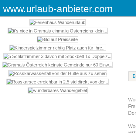
www.urlaub-anbieter.com
B
Woc
Fre
Don
Woc
***