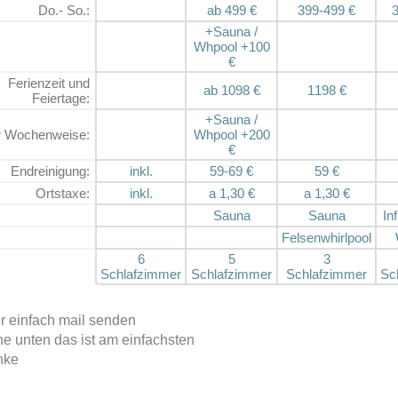
Do.- So.:
ab 499 €
399-499 €
+Sauna /
Whpool +100
€
Ferienzeit und
ab 1098 €
1198 €
Feiertage:
+Sauna /
r Wochenweise:
Whpool +200
€
Endrei­nigung:
inkl.
59-69 €
59 €
Ortstaxe:
inkl.
a 1,30 €
a 1,30 €
Sauna
Sauna
In
Felsenwhirlpool
6
5
3
Schlafzimmer
Schlafzimmer
Schlafzimmer
Sc
r einfach mail senden
he unten das ist am einfachsten
nke