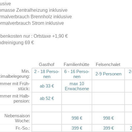
lusive
omasse Zentralheizung inklusive
rmalverbrauch Brennholz inklusive
ormalverbrauch Strom inklusive
benkosten nur : Ortstaxe +1,90 €
ndreinigung 69 €
Gasthof
Familienhütte
Felsenchalet
Min.
2 - 1
8 Pers
o­
6 - 1
6 Pers
o­
2
2-
9 Pers
o­nen
imalbelegeung:
nen
nen
immer mit Früh­
max 10
ab 33 €
stück:
Erwach­sene
immer mit Halb­
ab 52 €
pension:
Neben­saison
998 €
998 €
Woche:
Fr.-So.:
399 €
399 €