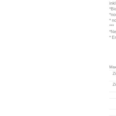
ink
*Bi
*no
* n
***
*Ne
* E
Max
Z
Z