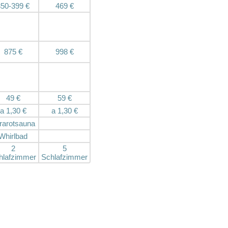
350-399 €
469 €
875 €
998 €
49 €
59 €
a 1,30 €
a 1,30 €
frarotsauna
Whirlbad
2
5
hlafzimmer
Schlafzimmer