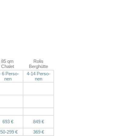
85 qm
Rolis
Chalet
Berghütte
-
6 Pers
o­
4-1
4 Pers
o­
nen
nen
693 €
849 €
250-299 €
369 €