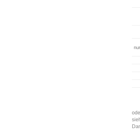
nu
ode
sie
Da