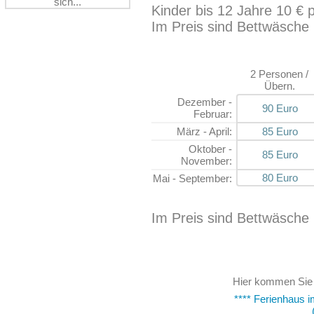
Kinder bis 12 Jahre 10 € 
Im Preis sind Bettwäsche 
2 Pers
o­nen /
Übern.
Dezem­ber -
90 Euro
Februar:
März - April:
85 Euro
Okto­ber -
85 Euro
Novem­ber:
80 Euro
Mai - Septem­ber:
Im Preis sind Bettwäsche
Hier kommen Sie
**** Ferienhaus i