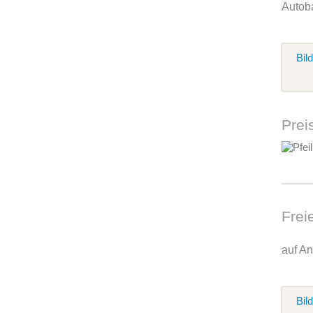
Autob
Bil
Prei
Frei
auf An
Bil