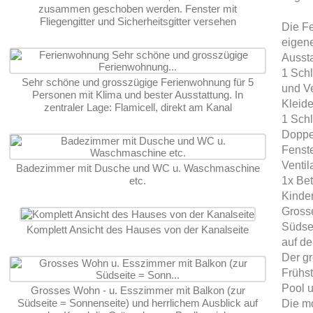
zusammen geschoben werden. Fenster mit
Fliegengitter und Sicherheitsgitter versehen
Die Fe
eigen
Aussta
1 Schl
Sehr schöne und grosszügige Ferienwohnung für 5
und Ve
Personen mit Klima und bester Ausstattung. In
Kleid
zentraler Lage: Flamicell, direkt am Kanal
1 Schl
Doppe
Fenste
Ventil
Badezimmer mit Dusche und WC u. Waschmaschine
etc.
1x Be
Kinder
Gross
Südsei
Komplett Ansicht des Hauses von der Kanalseite
auf de
Der gr
Frühst
Pool u
Grosses Wohn - u. Esszimmer mit Balkon (zur
Südseite = Sonnenseite) und herrlichem Ausblick auf
Die m