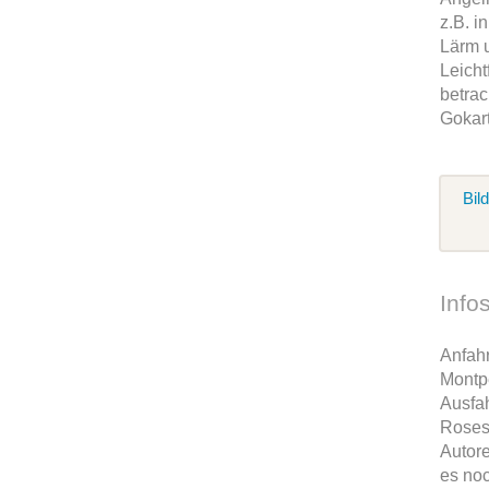
z.B. i
Lärm u
Leich
betrac
Gokar
Bil
Info
Anfah
Montp
Ausfah
Roses
Autore
es noc