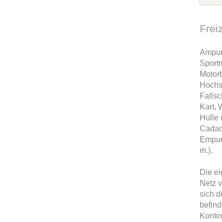
Frei
Ampuri
Sportm
Motorb
Hochs
Fallsc
Kart, 
Hülle 
Cadaq
Empuri
m.).
Die ei
Netz v
sich d
befind
Kontin