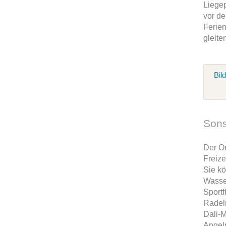
Liegep
vor de
Ferien
gleite
Bil
Sons
Der Or
Freize
Sie k
Wasser
Sportf
Radeln
Dali-
Angel