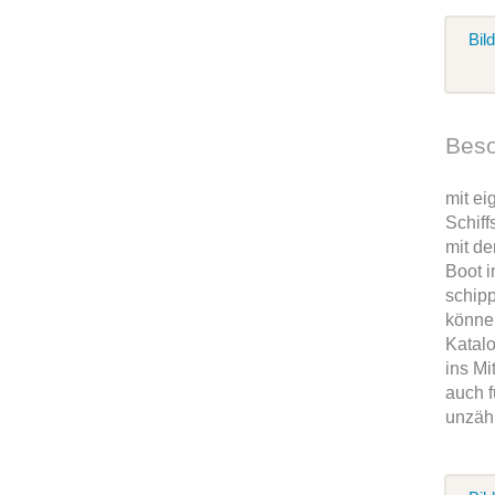
Bil
Beso
mit ei
Schiff
mit d
Boot i
schip
können
Katalo
ins Mi
auch f
unzähl