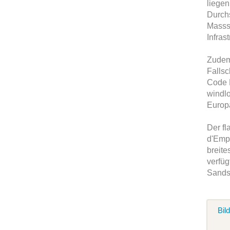
liegen
Durchs
Massst
Infras
Zudem 
Fallsc
Code 
windlo
Europ
Der fl
d'Empu
breite
verfüg
Sands
Bil