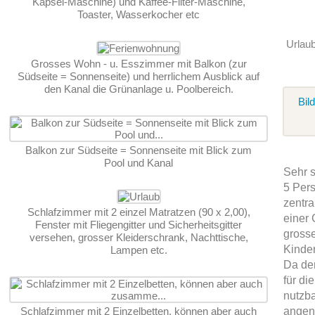
Kapsel-Maschine) und Kaffee-Filter-Maschine,
Toaster, Wasserkocher etc
Urlaub
Grosses Wohn - u. Esszimmer mit Balkon (zur
Südseite = Sonnenseite) und herrlichem Ausblick auf
den Kanal die Grünanlage u. Poolbereich.
Bil
Balkon zur Südseite = Sonnenseite mit Blick zum
Pool und Kanal
Sehr 
5 Pers
zentra
Schlafzimmer mit 2 einzel Matratzen (90 x 2,00),
einer 
Fenster mit Fliegengitter und Sicherheitsgitter
gross
versehen, grosser Kleiderschrank, Nachttische,
Kinde
Lampen etc.
Da der
für d
nutzba
Schlafzimmer mit 2 Einzelbetten, können aber auch
angene