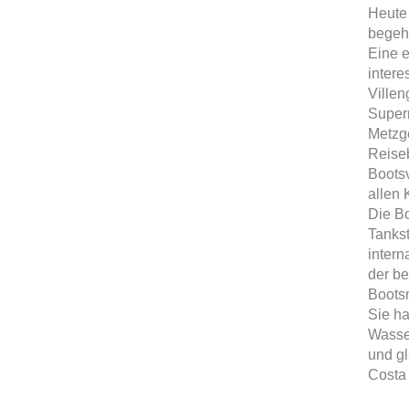
Heute 
begehr
Eine e
intere
Villen
Super
Metzge
Reise
Bootsv
allen 
Die Bo
Tankst
intern
der b
Boots
Sie ha
Wasse
und gl
Costa