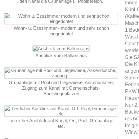
den Kanal die Grünanlage u. Poolbereich.
Ihnen 
Kühl-
(Kaffe
Maschi
Wohn- u. Esszimmer - modern und sehr schön
1 Bad
eingerichtet
Wasch
Couchg
werden
Ausblick vom Balkon aus
Sie SA
Die Kl
angen
Somme
Grünanlage mit Pool und Liegewiese, Assendusche,
Ferie
Zugang zum Kanal mit Gemeinschafs-
PKW Pa
Bootsliegeplätzen
Haus 
Nur 2 
Bäcker
(es be
herrlicher Ausblick auf Kanal, Ort, Pool, Grünanlage
im gl
etc.
Wir w