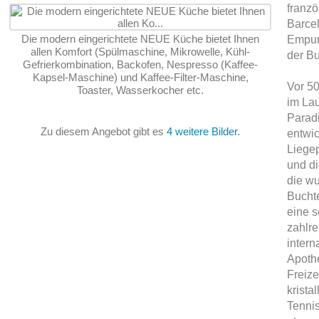
franz
Barcel
Die modern eingerichtete NEUE Küche bietet Ihnen
Empur
allen Komfort (Spülmaschine, Mikrowelle, Kühl-
der Bu
Gefrierkombination, Backofen, Nespresso (Kaffee-
Kapsel-Maschine) und Kaffee-Filter-Maschine,
Vor 50
Toaster, Wasserkocher etc.
im Lau
Paradi
Zu diesem Angebot gibt es
4 weitere Bilder
.
entwi
Liegep
und di
die w
Bucht
eine s
zahlre
intern
Apothe
Freize
krista
Tennis