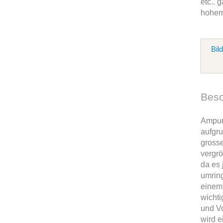
etc.. 
hohem
Bil
Beso
Ampuri
aufgru
gross
vergrö
da es
umring
einem
wichti
und V
wird e