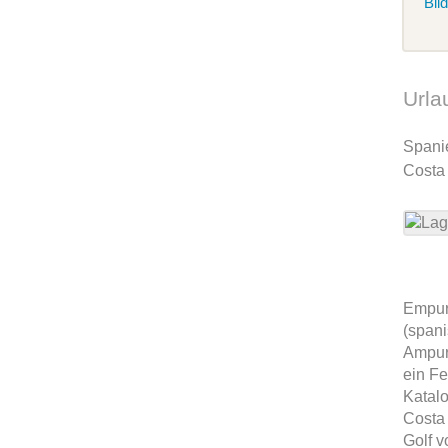
Bil
Urla
Span
Costa
Empur
(span
Ampuri
ein Fe
Katalo
Costa
Golf 