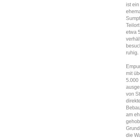
ist ei
ehema
Sumpf
Teilor
etwa 5
verhäl
besuch
ruhig.
Empuri
mit üb
5.000 
ausgel
von S
direk
Bebau
am eh
gehob
Grunds
die Wa