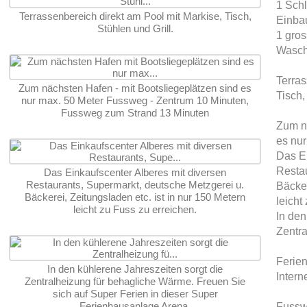
1 Schl
Terrassenbereich direkt am Pool mit Markise, Tisch,
Einbau
Stühlen und Grill.
1 gro
Wasch
Terras
Zum nächsten Hafen - mit Bootsliegeplätzen sind es
Tisch,
nur max. 50 Meter Fussweg - Zentrum 10 Minuten,
Fussweg zum Strand 13 Minuten
Zum nä
es nur
Das Ei
Restau
Das Einkaufscenter Alberes mit diversen
Restaurants, Supermarkt, deutsche Metzgerei u.
Bäcker
Bäckerei, Zeitungsladen etc. ist in nur 150 Metern
leicht
leicht zu Fuss zu erreichen.
In den
Zentr
Ferie
In den kühlerene Jahreszeiten sorgt die
Intern
Zentralheizung für behagliche Wärme. Freuen Sie
sich auf Super Ferien in dieser Super
Ferienhausanlage Arena.
Fussw