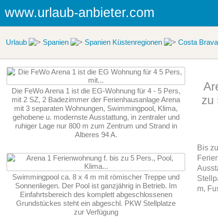
www.urlaub-anbieter.com
Urlaub
Spanien
Spanien Küstenregionen
Costa Brava
Ar
Die FeWo Arena 1 ist die EG-Wohnung für 4 - 5 Pers,
zu 
mit 2 SZ, 2 Badezimmer der Ferienhausanlage Arena
mit 3 separaten Wohnungen, Swimmingpool, Klima,
gehobene u. modernste Ausstattung, in zentraler und
ruhiger Lage nur 800 m zum Zentrum und Strand in
Alberes 94 A.
Bis zu
Ferien
Ausst
Swimmingpool ca. 8 x 4 m mit römischer Treppe und
Stell
Sonnenliegen. Der Pool ist ganzjährig in Betrieb. Im
m, Fu
Einfahrtsbereich des komplett abgeschlossenen
Grundstückes steht ein abgeschl. PKW Stellplatze
zur Verfügung