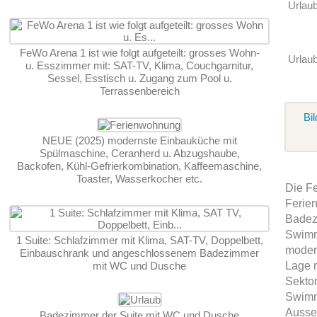
Urlau
FeWo Arena 1 ist wie folgt aufgeteilt: grosses Wohn-
Urlaub
u. Esszimmer mit: SAT-TV, Klima, Couchgarnitur,
Sessel, Esstisch u. Zugang zum Pool u.
Terrassenbereich
Bil
NEUE (2025) modernste Einbauküche mit
Spülmaschine, Ceranherd u. Abzugshaube,
Backofen, Kühl-Gefrierkombination, Kaffeemaschine,
Toaster, Wasserkocher etc.
Die F
Ferien
Badez
Swimmi
1 Suite: Schlafzimmer mit Klima, SAT-TV, Doppelbett,
modern
Einbauschrank und angeschlossenem Badezimmer
mit WC und Dusche
Lage 
Sektor
Swimmi
Ausse
Badezimmer der Suite mit WC und Dusche