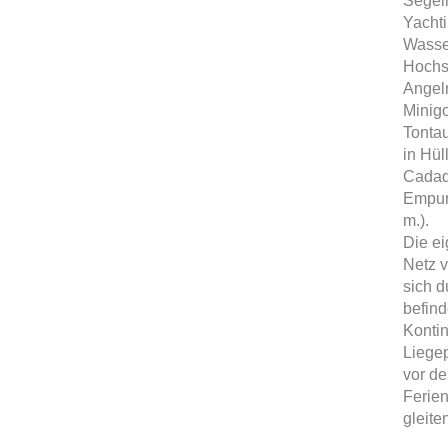
Segeln
Yachti
Wasse
Hochs
Angeln
Minigo
Tontau
in Hül
Cadaq
Empuri
m.).
Die ei
Netz v
sich d
befind
Kontin
Liegep
vor de
Ferien
gleit