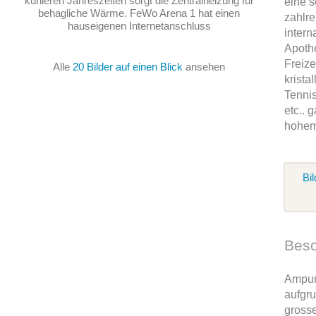
kühleren Jahreszeiten sorgt die Zentralheizung für
eine s
behagliche Wärme. FeWo Arena 1 hat einen
zahlre
hauseigenen Internetanschluss
intern
Apothe
Freize
Alle
20 Bilder auf einen Blick
ansehen
krista
Tennis
etc.. 
hohem
Bil
Beso
Ampuri
aufgru
gross