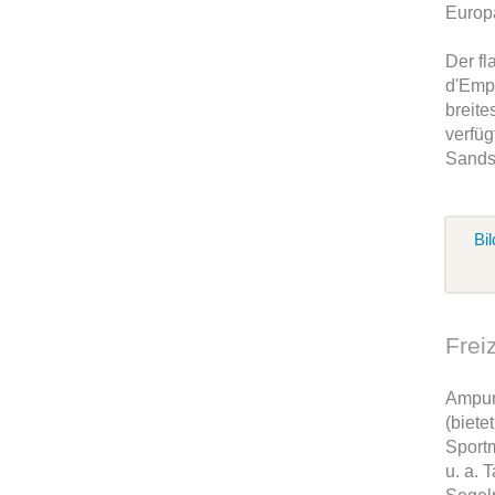
Europ
Der fl
d'Empu
breite
verfüg
Sands
Bil
Frei
Ampur
(bietet
Sportm
u. a. 