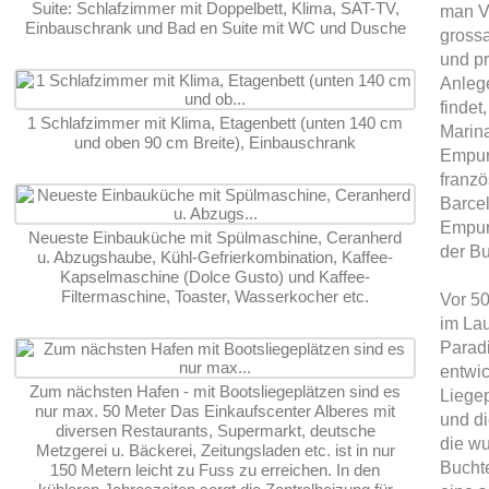
Suite: Schlafzimmer mit Doppelbett, Klima, SAT-TV,
man Vi
Einbauschrank und Bad en Suite mit WC und Dusche
grossa
und pr
Anleg
findet
1 Schlafzimmer mit Klima, Etagenbett (unten 140 cm
Marina
und oben 90 cm Breite), Einbauschrank
Empuri
franz
Barcel
Empur
Neueste Einbauküche mit Spülmaschine, Ceranherd
der Bu
u. Abzugshaube, Kühl-Gefrierkombination, Kaffee-
Kapselmaschine (Dolce Gusto) und Kaffee-
Filtermaschine, Toaster, Wasserkocher etc.
Vor 50
im Lau
Paradi
entwi
Zum nächsten Hafen - mit Bootsliegeplätzen sind es
Liegep
nur max. 50 Meter Das Einkaufscenter Alberes mit
und di
diversen Restaurants, Supermarkt, deutsche
die w
Metzgerei u. Bäckerei, Zeitungsladen etc. ist in nur
Bucht
150 Metern leicht zu Fuss zu erreichen. In den