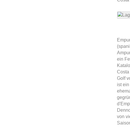
Empur
(span
Ampuri
ein Fe
Katalo
Costa
Golf 
ist ei
ehema
gegrün
d'Empu
Dennoc
von vi
Saison