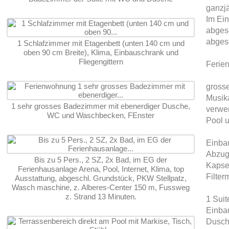
ganzjä
Im Ein
abges
abgesc
1 Schlafzimmer mit Etagenbett (unten 140 cm und
oben 90 cm Breite), Klima, Einbauschrank und
Fliegengittern
Ferien
gross
Musika
1 sehr grosses Badezimmer mit ebenerdiger Dusche,
verwe
WC und Waschbecken, FEnster
Pool u
Einba
Abzug
Bis zu 5 Pers., 2 SZ, 2x Bad, im EG der
Kapse
Ferienhausanlage Arena, Pool, Internet, Klima, top
Filter
Ausstattung, abgeschl. Grundstück, PKW Stellpatz,
Wasch maschine, z. Alberes-Center 150 m, Fussweg
z. Strand 13 Minuten.
1 Suit
Einba
Dusc