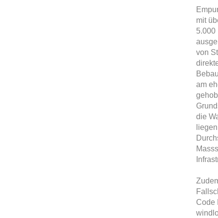
Empuri
mit üb
5.000 
ausgel
von S
direk
Bebau
am eh
gehob
Grunds
die Wa
liegen
Durchs
Massst
Infras
Zudem 
Fallsc
Code 
windlo