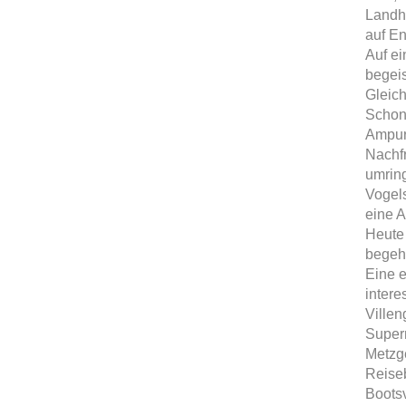
Landh
auf En
Auf ei
begeis
Gleich
Schon 
Ampuri
Nachfr
umring
Vogels
eine A
Heute 
begehr
Eine e
intere
Villen
Super
Metzge
Reise
Bootsv