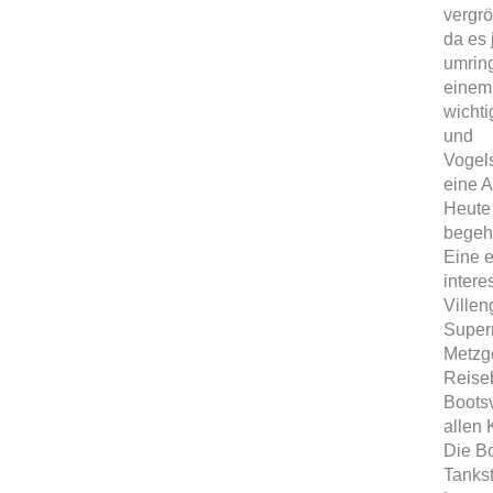
vergrö
da es
umring
einem
wichti
und
Vogels
eine A
Heute 
begehr
Eine e
intere
Villen
Super
Metzge
Reise
Bootsv
allen 
Die Bo
Tankst