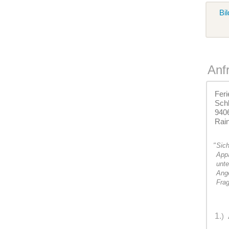
Bil
Anf
Feri
Schl
940
Rain
"
Sich
Appa
unte
Ange
Frag
1.
)