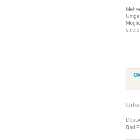
Mehrer
Umgeb
Möglic
spiele
Bil
Urla
Deuts
Bad F