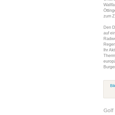
Wallfa
Ötting
zum Z
Den D
auf e
Radwe
Regens
Ihr Ak
Therm
europä
Burge
Bil
Golf