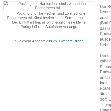
Der Ro
Neumar
In Pocking und Hartkirchen sind zwei schöne
erschl
Baggerseen mit Kioskbetrieb in der Sommersaison.
Der Eintritt ist frei, es wird lediglich eine kleine
(Bad F
Parkgebühr für Autofahrer verlangt.
das la
Radweg
ausge
Zu diesem Angebot gibt es
3 weitere Bilder
.
Neben
Der ln
zählt 
Kilom
Radwa
umfass
Inn b
Route 
die al
dort. 
Töging
Untere