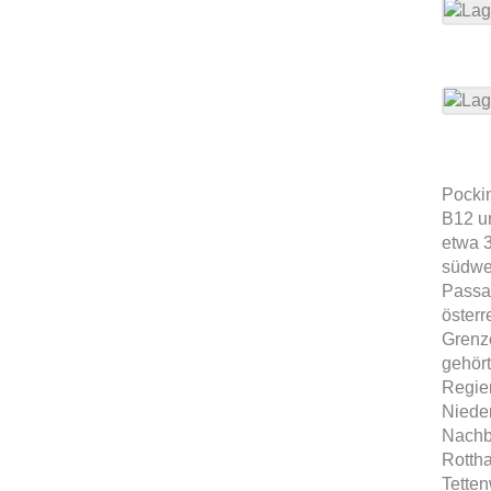
Pockin
B12 u
etwa 
südwe
Passau
österr
Grenze
gehör
Regie
Niede
Nachb
Rottha
Tetten