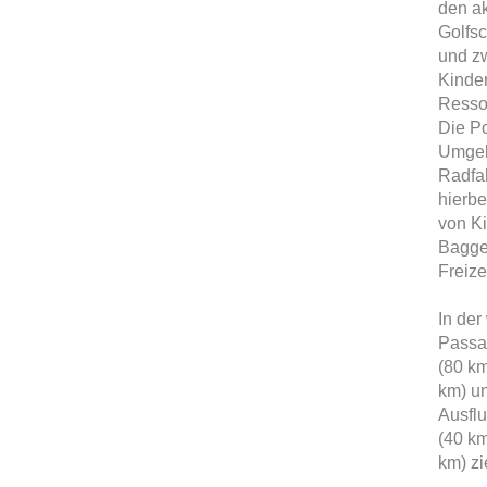
den ak
Golfsc
und zw
Kinde
Ressor
Die Po
Umgeb
Radfa
hierbe
von Ki
Bagger
Freiz
In der
Passa
(80 km
km) un
Ausflu
(40 km
km) zi