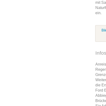
mit S
Naturf
ein.
Bil
Info
Anreis
Regens
Grenze
Weite
die Er
Ford E
Abbieg
Brück
Sie f