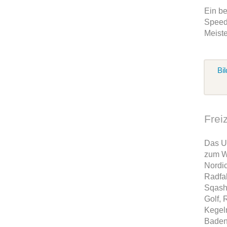
Ein be
Speed
Meiste
Bil
Frei
Das U
zum W
Nordi
Radfah
Sqash,
Golf, 
Kegeln
Baden