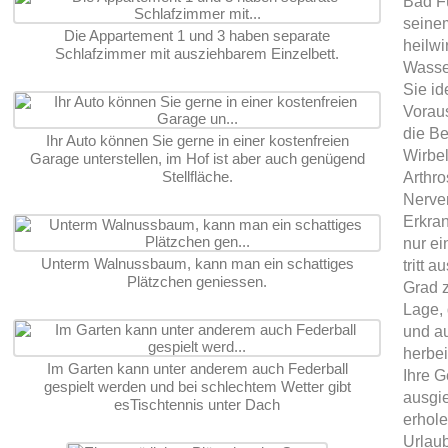
Bad Fü
seine
Die Appartement 1 und 3 haben separate
heilw
Schlafzimmer mit ausziehbarem Einzelbett.
Wasser
Sie id
Vorau
die B
Ihr Auto können Sie gerne in einer kostenfreien
Wirbe
Garage unterstellen, im Hof ist aber auch genügend
Stellfläche.
Arthr
Nerve
Erkra
nur e
Unterm Walnussbaum, kann man ein schattiges
tritt 
Plätzchen geniessen.
Grad z
Lage, 
und a
herbei
Im Garten kann unter anderem auch Federball
Ihre G
gespielt werden und bei schlechtem Wetter gibt
ausgi
esTischtennis unter Dach
erhole
Urlaub