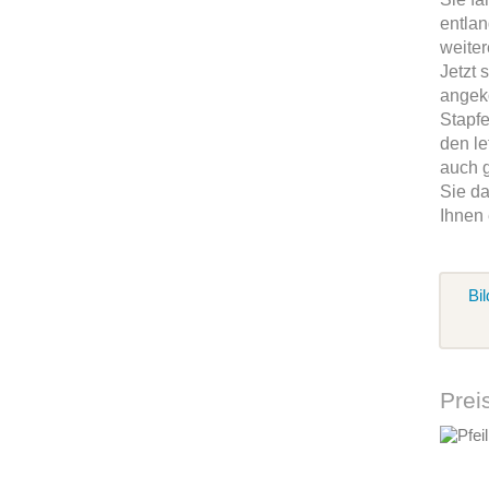
entla
weite
Jetzt 
angek
Stapfe
den l
auch g
Sie d
Ihnen 
Bil
Prei