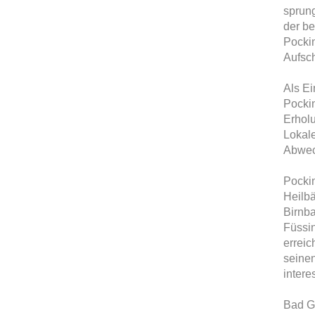
sprun
der b
Pockin
Aufsc
Als Ei
Pockin
Erhol
Lokal
Abwec
Pocki
Heilb
Birnb
Füssi
erreic
seinen
inter
Bad Gr