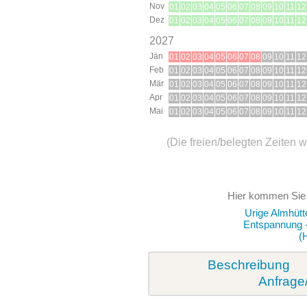
Nov
01
02
03
04
05
06
07
08
09
10
11
12
Dez
01
02
03
04
05
06
07
08
09
10
11
12
2027
Jän
01
02
03
04
05
06
07
08
09
10
11
12
Feb
01
02
03
04
05
06
07
08
09
10
11
12
Mär
01
02
03
04
05
06
07
08
09
10
11
12
Apr
01
02
03
04
05
06
07
08
09
10
11
12
Mai
01
02
03
04
05
06
07
08
09
10
11
12
(Die freien/belegten Zeiten w
Hier kommen Sie
Urige Almhütt
Entspannung -
(H
Beschreibung
Anfrage