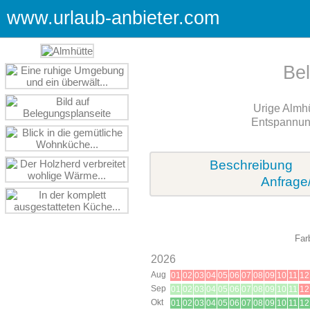
www.urlaub-anbieter.com
Be
Urige Almhü
Entspannung
Beschreibung
Anfrage
Far
2026
Aug
01
02
03
04
05
06
07
08
09
10
11
12
Sep
01
02
03
04
05
06
07
08
09
10
11
12
Okt
01
02
03
04
05
06
07
08
09
10
11
12