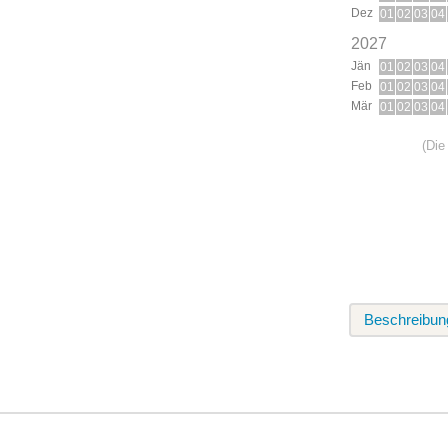
Dez
01
02
03
04
2027
Jän
01
02
03
04
Feb
01
02
03
04
Mär
01
02
03
04
(Die
Beschreibun