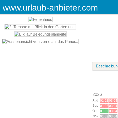
www.urlaub-anbieter.com
Beschreibun
2026
Aug
01
02
03
04
Sep
01
02
03
04
Okt
01
02
03
04
Nov
01
02
03
04