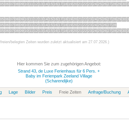
05
06
07
08
09
10
11
12
13
14
15
16
17
18
19
20
21
22
23
24
25
26
27
28
29
30
3
05
06
07
08
09
10
11
12
13
14
15
16
17
18
19
20
21
22
23
24
25
26
27
28
29
30
3
05
06
07
08
09
10
11
12
13
14
15
16
17
18
19
20
21
22
23
24
25
26
27
28
05
06
07
08
09
10
11
12
13
14
15
16
17
18
19
20
21
22
23
24
25
26
27
28
29
30
3
 freien/belegten Zeiten wurden zuletzt aktualisiert am 27.07.2026.)
Hier kommen Sie zum zugehörigen Angebot:
Strand 43, de Luxe Ferienhaus für 6 Pers. +
Baby im Ferienpark Zeeland Village
(Scharendijke)
g
Lage
Bilder
Preis
Freie Zeiten
Anfrage/Buchung