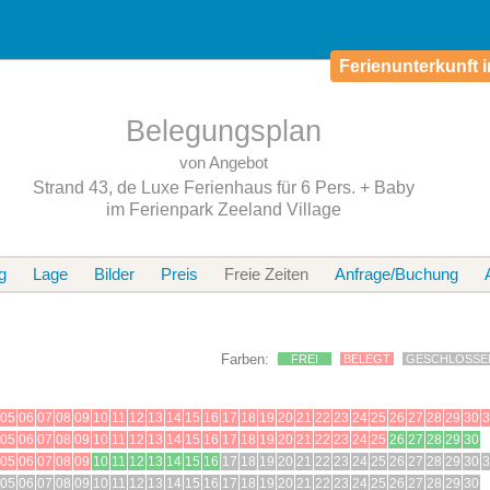
Ferienunterkunft i
Belegungsplan
von Angebot
Strand 43, de Luxe Ferienhaus für 6 Pers. + Baby
im Ferienpark Zeeland Village
g
Lage
Bilder
Preis
Freie Zeiten
Anfrage/Buchung
Farben:
FREI
BELEGT
GESCHLOSS
05
06
07
08
09
10
11
12
13
14
15
16
17
18
19
20
21
22
23
24
25
26
27
28
29
30
3
05
06
07
08
09
10
11
12
13
14
15
16
17
18
19
20
21
22
23
24
25
26
27
28
29
30
05
06
07
08
09
10
11
12
13
14
15
16
17
18
19
20
21
22
23
24
25
26
27
28
29
30
3
05
06
07
08
09
10
11
12
13
14
15
16
17
18
19
20
21
22
23
24
25
26
27
28
29
30