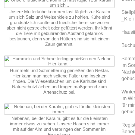
Unsere Mutterkühe kommen fast täglich zur Karalm
Stellp
um sich Salz und Weizenkleie zu hohlen. Kühe sind
_K e i
grundsätzlich sanfte und friedliche Tiere, sie wollen
aber nicht gestreichelt oder gefüttert werden. Ihr könnt
Haust
die Tiere mit gebührenden Abstand gefahrlos
bestaunen, denn von den Hütten sind sie mit einem
Zaun getrennt.
Buchu
Somm
Im So
Hummeln und Schmetterling genießen den Nektar.
Nächt
Hier kann man noch seltene Falter und Insekten
gebuc
finden. Die Wiesenflächen um die Karhütte sind
Naturschutzflächen und tragen maßgebend zum
Winter
Artenschutz bei.
Im Win
für mi
gebuc
Nebenan, bei der Karalm, gibt es für die kleinsten
immer etwas zu sehen. Unsere Hasen sind immer
Regis
mit auf der Alm und verbringen den Sommer im
Beher
Freigehege.