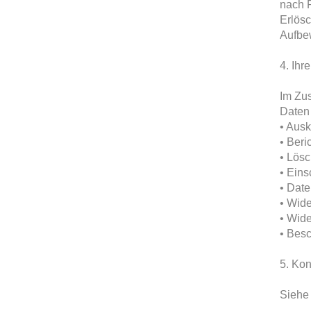
nach P
Erlösc
Aufbew
4. Ihr
Im Zu
Daten 
• Ausk
• Beri
• Lös
• Eins
• Date
• Wid
• Wide
• Bes
5. Kon
Siehe