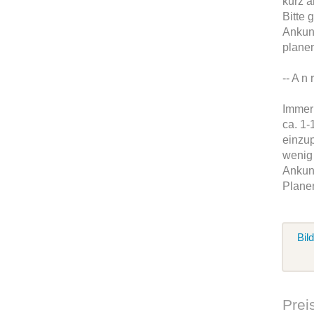
kurz 
Bitte 
Ankunf
plane
-- A n r
Immer 
ca. 1-
einzu
wenig
Ankunf
Plane
Bil
Prei