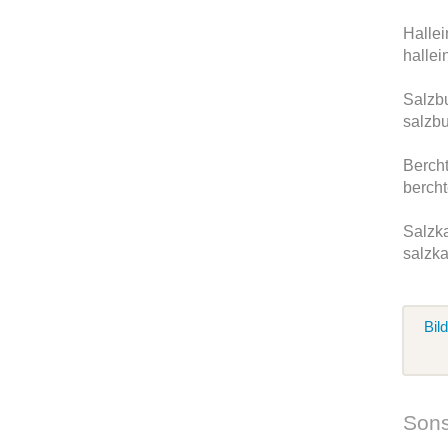
Hallei
hallei
Salzb
salzbu
Berch
berch
Salzk
salzk
Bil
Sons