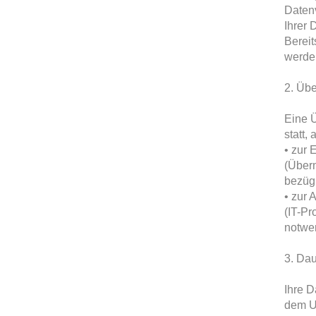
Datenv
Ihrer 
Bereit
werde
2. Übe
Eine Ü
statt, 
• zur 
(Über
bezüg
• zur 
(IT-Pr
notwen
3. Da
Ihre D
dem U