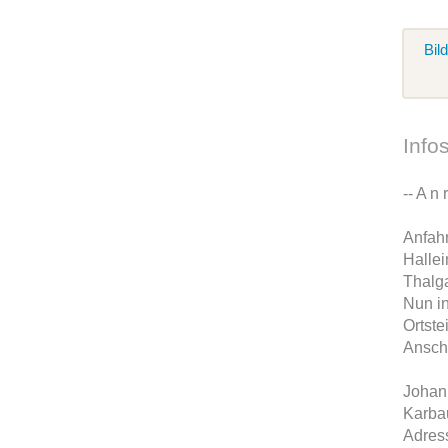
Bil
Info
-- A n 
Anfahr
Hallei
Thalg
Nun in
Ortste
Ansch
Johan
Karba
Adres