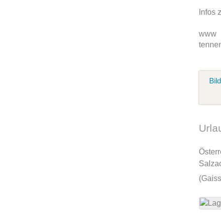
Infos 
www
tenne
Bil
Urla
Öster
Salza
(Gaiss