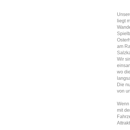
Unser
liegt 
Wande
Spielb
Oster
am Ra
Salzk
Wir si
einsa
wo die
langs
Die nu
von un
Wenn I
mit de
Fahrze
Attrak