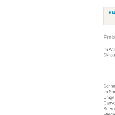
Bil
Frei
Im Wi
Skito
Schne
Im Som
Umgeb
Canyo
Seen 
Fliege