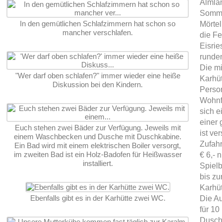
Almla
Somme
In den gemütlichen Schlafzimmern hat schon so
Mörtel
mancher verschlafen.
die Fe
Eisri
runde
Die mi
"Wer darf oben schlafen?" immer wieder eine heiße
Karhüt
Diskussion bei den Kindern.
Person
Wohnfl
sich e
einer 
Euch stehen zwei Bäder zur Verfügung. Jeweils mit
ist ve
einem Waschbecken und Dusche mit Duschkabine.
Zufahr
Ein Bad wird mit einem elektrischen Boiler versorgt,
im zweiten Bad ist ein Holz-Badofen für Heißwasser
€ 6,- 
installiert.
Spielb
bis zu
Karhüt
Ebenfalls gibt es in der Karhütte zwei WC.
Die Au
für 10
Dusch