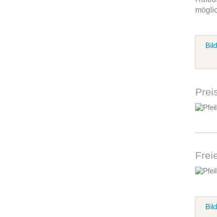
möglic
Bil
Prei
Frei
Bil