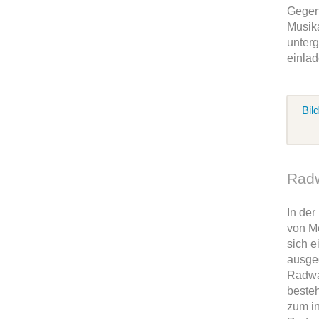
Gegen
Musik
unterg
einlad
Bil
Radw
In de
von M
sich e
ausge
Radwa
beste
zum in