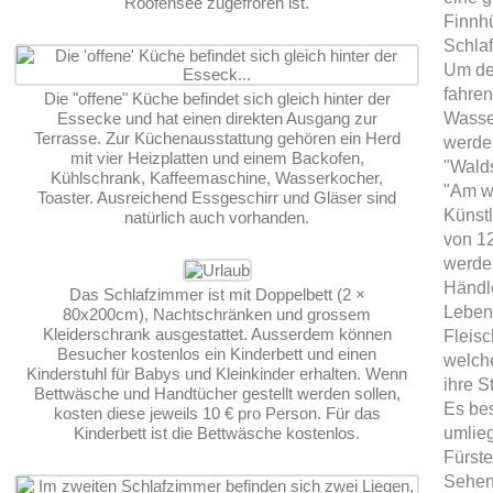
Roofensee zugefroren ist.
Finnhü
Schlaf
Um de
fahren
Die "offene" Küche befindet sich gleich hinter der
Essecke und hat einen direkten Ausgang zur
Wasse
Terrasse. Zur Küchenausstattung gehören ein Herd
werden
mit vier Heizplatten und einem Backofen,
"Wald
Kühlschrank, Kaffeemaschine, Wasserkocher,
"Am w
Toaster. Ausreichend Essgeschirr und Gläser sind
Künstl
natürlich auch vorhanden.
von 12
werde
Händl
Das Schlafzimmer ist mit Doppelbett (2 ×
Leben
80x200cm), Nachtschränken und grossem
Kleiderschrank ausgestattet. Ausserdem können
Fleisc
Besucher kostenlos ein Kinderbett und einen
welch
Kinderstuhl für Babys und Kleinkinder erhalten. Wenn
ihre S
Bettwäsche und Handtücher gestellt werden sollen,
Es bes
kosten diese jeweils 10 € pro Person. Für das
Kinderbett ist die Bettwäsche kostenlos.
umlie
Fürste
Sehen