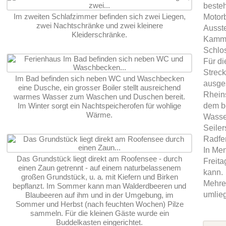
besteh
Im zweiten Schlafzimmer befinden sich zwei Liegen,
Motorb
zwei Nachtschränke und zwei kleinere
Ausst
Kleiderschränke.
Kamme
Schlos
Für di
Streck
Im Bad befinden sich neben WC und Waschbecken
ausges
eine Dusche, ein grosser Boiler stellt ausreichend
Rhein
warmes Wasser zum Waschen und Duschen bereit.
Im Winter sorgt ein Nachtspeicherofen für wohlige
dem be
Wärme.
Wasser
Seiler
Radfe
In Men
Das Grundstück liegt direkt am Roofensee - durch
Freita
einen Zaun getrennt - auf einem naturbelassenem
kann.
großen Grundstück, u. a. mit Kiefern und Birken
Mehrer
bepflanzt. Im Sommer kann man Walderdbeeren und
umlie
Blaubeeren auf ihm und in der Umgebung, im
Sommer und Herbst (nach feuchten Wochen) Pilze
sammeln. Für die kleinen Gäste wurde ein
Buddelkasten eingerichtet.