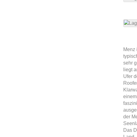
Menz i
typisc
sehr g
liegt 
Ufer d
Roofe
Klarwa
einem
faszin
ausge
der M
Seenl
Das Do
Land. 