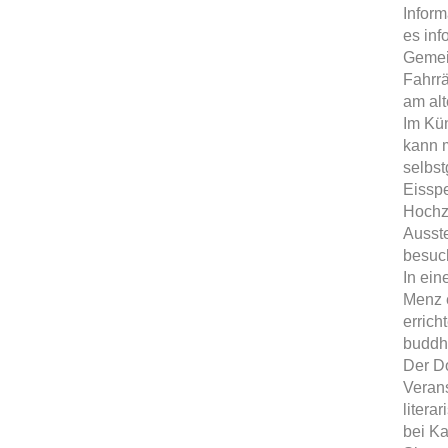
Inform
es inf
Gemei
Fahrrä
am al
Im Kün
kann 
selbs
Eisspe
Hochze
Ausst
besuc
In ein
Menz e
errich
buddhi
Der Do
Verans
litera
bei Ka