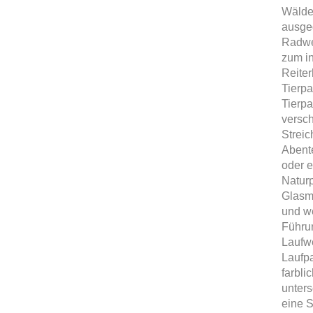
Wälde
ausge
Radwe
zum i
Reite
Tierpa
Tierpa
versch
Streic
Abente
oder e
Natur
Glasma
und w
Führu
Laufw
Laufpa
farbli
unters
eine 