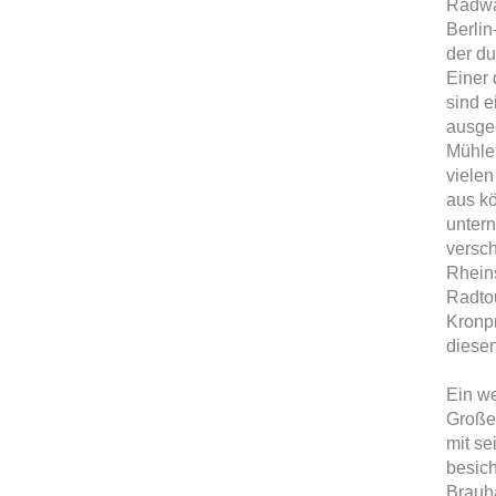
Radw
Berli
der du
Einer 
sind 
ausged
Mühle
viele
aus k
unter
versc
Rhein
Radtou
Kronpr
diese
Ein w
Große
mit se
besich
Brauh