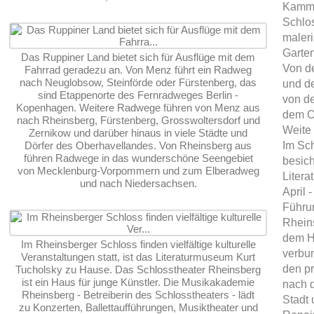
Kamme
Schlos
maler
Garte
Das Ruppiner Land bietet sich für Ausflüge mit dem
Von de
Fahrrad geradezu an. Von Menz führt ein Radweg
nach Neuglobsow, Steinförde oder Fürstenberg, das
und d
sind Etappenorte des Fernradweges Berlin -
von de
Kopenhagen. Weitere Radwege führen von Menz aus
dem Ob
nach Rheinsberg, Fürstenberg, Grosswoltersdorf und
Weite
Zernikow und darüber hinaus in viele Städte und
Dörfer des Oberhavellandes. Von Rheinsberg aus
Im Sch
führen Radwege in das wunderschöne Seengebiet
besich
von Mecklenburg-Vorpommern und zum Elberadweg
Liter
und nach Niedersachsen.
April 
Führu
Rheins
dem H
Im Rheinsberger Schloss finden vielfältige kulturelle
verbu
Veranstaltungen statt, ist das Literaturmuseum Kurt
den pr
Tucholsky zu Hause. Das Schlosstheater Rheinsberg
ist ein Haus für junge Künstler. Die Musikakademie
nach 
Rheinsberg - Betreiberin des Schlosstheaters - lädt
Stadt 
zu Konzerten, Ballettaufführungen, Musiktheater und