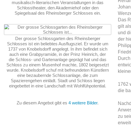
Renai
musikalisch-literarischen Veranstaltungen in das
Johan
Schlosstheater, den Akademiehof oder den
Spiegelsaal des Rheinsberger Schlosses ein.
Wenze
Das R
gilt a
und di
Der grosse Schlossgarten des Rheinsberger
der hi
Schlosses ist ein beliebtes Ausflugsziel. Er wurde um
Phili
1737 von Knobelsdorff angelegt. In ihm befindet sich
Friedri
auch eine Grabpyramide, in der Prinz Heinrich, der
Durch
die Schloss- und Gartenanlage geprägt hat und das
Schloss zu einem Musenhof machte, 1802 beigesetzt
entwic
wurde. Knobelsdorff schuf mit befreundeten Künstlern
kleine
eine bezaubernde Schlossanlage, die zum
Spazierengehen einlädt. Stadt und Schloss liegen
1762 
eingebettet in eine Landschaft mit Wohlfühpotential.
die ba
Zu diesem Angebot gibt es
4 weitere Bilder
.
Nachde
Anwese
zu se
erweit