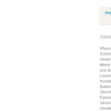
Bil
Sons
Rheins
Schlo
Gedenk
Mürit
und d
Lauren
Nussb
Badeor
Stechl
Fahrra
Veran
Zernik