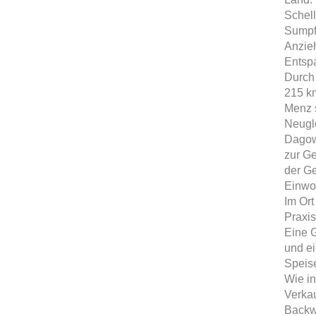
Schell
Sumpfs
Anzie
Entsp
Durch 
215 k
Menz s
Neugl
Dagow
zur G
der Ge
Einwo
Im Ort
Praxis
Eine 
und e
Speise
Wie in
Verka
Backw