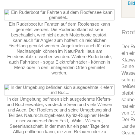
Bil
Ein Ruderboot für Fahrten auf dem Roofensee kann
gemietet werden. Die Ruderbootfahrt ist sehr
Roo
beschaulich, wird nicht durch Motorboote gestört;
kann auch für Angler zum hoffentlich reichlichen
Fischfang genutzt werden. Angelkarten auch für das
Der R
Nachtangeln können im NaturParkHaus am
ein ei
Friedensplatz erworben werden. Weitere Ruderboote,
Klarw
auch Fahrräder - sogar Elektrofahrräder - können in
Seine
Menz oder in den umliegenden Orten gemietet
werden.
Wasser
sehr g
heiße
bleibt
In der Umgebung befinden sich ausgedehnte Kiefern-
sauber
und Buchenwälder, versteckte Seen und viele Wiesen
hat ei
und Auen. Der Roofensee und seine Umgebung sind
von 1
Teil des Naturschutzgebietes Kyritz-Ruppiner Heide,
Der R
einer wunderschönen Feld,- Wald,- Wiesen-,
Seeenlandschaft, in der man für ein paar Tage dem
Lande
Alltag entfliehen kann, die zum Relaxen oder zu
Geang