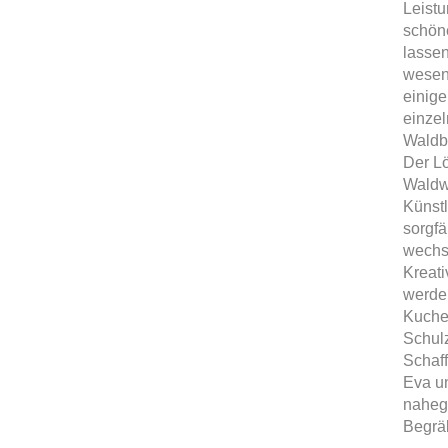
Leistu
schön
lassen
wesent
einige
einze
Waldbö
Der L
Waldw
Künstl
sorgfä
wechs
Kreat
werde
Kuche
Schulz
Schaff
Eva un
nahege
Begräb