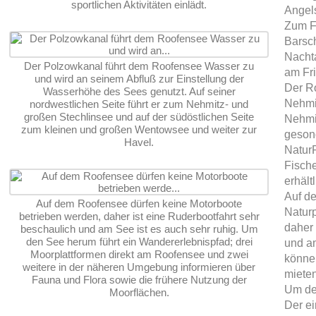
sportlichen Aktivitäten einlädt.
Angels
Zum Fi
Barsch
Nacht
Der Polzowkanal führt dem Roofensee Wasser zu
am Fri
und wird an seinem Abfluß zur Einstellung der
Der Ro
Wasserhöhe des Sees genutzt. Auf seiner
Nehmi
nordwestlichen Seite führt er zum Nehmitz- und
großen Stechlinsee und auf der südöstlichen Seite
Nehmit
zum kleinen und großen Wentowsee und weiter zur
gesond
Havel.
Natur
Fische
erhältl
Auf de
Auf dem Roofensee dürfen keine Motorboote
Naturp
betrieben werden, daher ist eine Ruderbootfahrt sehr
daher 
beschaulich und am See ist es auch sehr ruhig. Um
den See herum führt ein Wandererlebnispfad; drei
und am
Moorplattformen direkt am Roofensee und zwei
könne
weitere in der näheren Umgebung informieren über
mieten
Fauna und Flora sowie die frühere Nutzung der
Um de
Moorflächen.
Der e