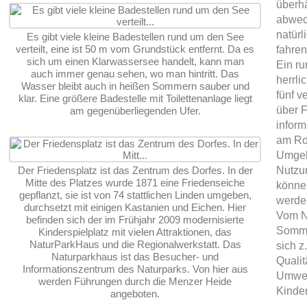
überh
abwec
natürl
Es gibt viele kleine Badestellen rund um den See
verteilt, eine ist 50 m vom Grundstück entfernt. Da es
fahren
sich um einen Klarwassersee handelt, kann man
Ein ru
auch immer genau sehen, wo man hintritt. Das
herrli
Wasser bleibt auch in heißen Sommern sauber und
fünf v
klar. Eine größere Badestelle mit Toilettenanlage liegt
über 
am gegenüberliegenden Ufer.
inform
am Ro
Umgeb
Der Friedensplatz ist das Zentrum des Dorfes. In der
Nutzun
Mitte des Platzes wurde 1871 eine Friedenseiche
können
gepflanzt, sie ist von 74 stattlichen Linden umgeben,
werde
durchsetzt mit einigen Kastanien und Eichen. Hier
Vom N
befinden sich der im Frühjahr 2009 modernisierte
Somme
Kinderspielplatz mit vielen Attraktionen, das
NaturParkHaus und die Regionalwerkstatt. Das
sich z
Naturparkhaus ist das Besucher- und
Qualit
Informationszentrum des Naturparks. Von hier aus
Umwel
werden Führungen durch die Menzer Heide
Kinde
angeboten.