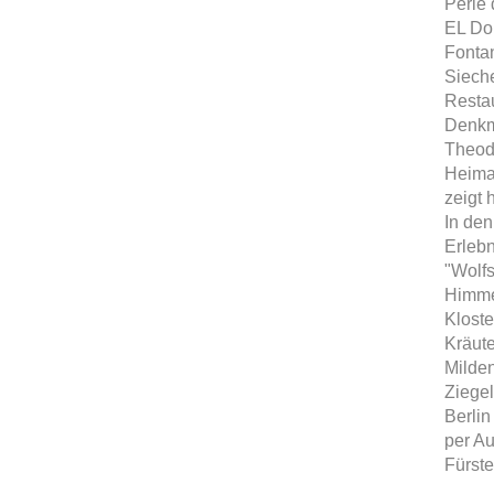
Perle 
EL Do
Fontan
Sieche
Restau
Denkma
Theod
Heimat
zeigt 
In den
Erlebn
"Wolfs
Himmel
Kloste
Kräute
Milden
Ziegel
Berlin
per A
Fürste