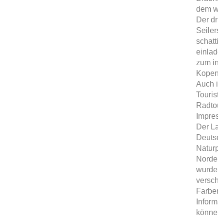
dem w
Der dr
Seiler
schat
einla
zum i
Kopen
Auch 
Touris
Radto
Impre
Der La
Deutsc
Naturp
Norde
wurden
versc
Farben
Inform
können