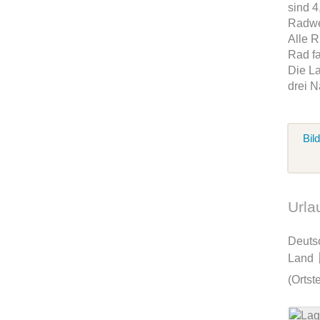
sind 4
Radwe
Alle 
Rad fa
Die La
drei N
Bil
Urla
Deuts
Land
(Ortst