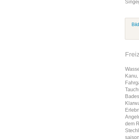
Singe
Bil
Frei
Wasse
Kanu,
Fahrga
Tauch
Bades
Klarwa
Erleb
Angel
dem R
Stech
saison