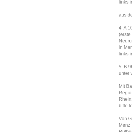
links 
aus d
4. A 1
(erste
Neuru
in Men
links 
5. B 9
unter 
Mit B
Regio
Rhein
bitte 
Von G
Menz 
Rufbus