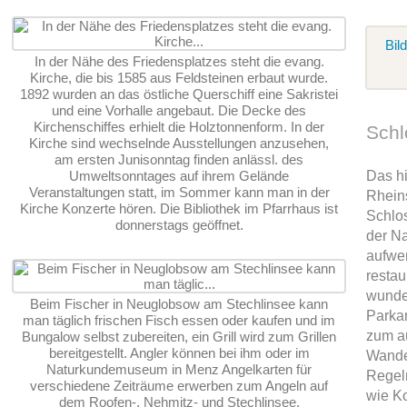
Bil
In der Nähe des Friedensplatzes steht die evang.
Kirche, die bis 1585 aus Feldsteinen erbaut wurde.
1892 wurden an das östliche Querschiff eine Sakristei
und eine Vorhalle angebaut. Die Decke des
Kirchenschiffes erhielt die Holztonnenform. In der
Schl
Kirche sind wechselnde Ausstellungen anzusehen,
am ersten Junisonntag finden anlässl. des
Umweltsonntages auf ihrem Gelände
Das hi
Veranstaltungen statt, im Sommer kann man in der
Rhein
Kirche Konzerte hören. Die Bibliothek im Pfarrhaus ist
Schlo
donnerstags geöffnet.
der N
aufwe
restau
wunde
Beim Fischer in Neuglobsow am Stechlinsee kann
Parka
man täglich frischen Fisch essen oder kaufen und im
zum a
Bungalow selbst zubereiten, ein Grill wird zum Grillen
bereitgestellt. Angler können bei ihm oder im
Wande
Naturkundemuseum in Menz Angelkarten für
Regelm
verschiedene Zeiträume erwerben zum Angeln auf
wie K
dem Roofen-, Nehmitz- und Stechlinsee.