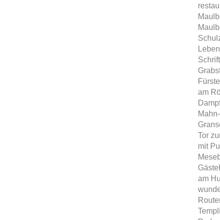
restau
Maulb
Maulb
Schulz
Leben
Schrif
Grabst
Fürste
am Rö
Dampfe
Mahn-
Granse
Tor zu
mit Pu
Mesebe
Gäste
am Hu
wunde
Route
Templi