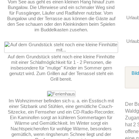
Vom See aus geht es einen kleinen Hang hinauf zum
Bungalow. Die Uferwiese und ein schmaler Weg sind
für Fussgänger, Läufer und Radfahrer nutzbar. Vom
Urlau
Bungalow und der Terrasse aus können die Gäste auf
den See schauen oder den Kleinkindern beim Spielen
im Buddelkasten zusehen.
Urlaub
Auf dem Grundstück steht noch eine kleine Finnhütte
mit einer Schlafmöglichkeit für 1 - 2 Personen, die
insbesondere für "mutige" Kinder im Sommer gern
Bil
genutzt wird. Zum Grillen auf der Terrassel steht ein
Grill bereit.
Im Wohnzimmer befinden sich u. a. ein Esstisch mit
Der Bu
einer Sitzbank und Stühlen, eine gemütliche Couch-
Waldgr
Sitzecke, ein Fernseher und ein CD-Radio-Recorder.
Ein Kaminofen sorgt an kühleren Sommertagen für
Zugan
Wärme und Gemütlichkeit. Im Winter sorgt ein
hat 2
Nachtspeicherofen für wohlige Wärme, besonders
offen
gemütlich, wenn ringsherum Schnee liegt und der
eine g