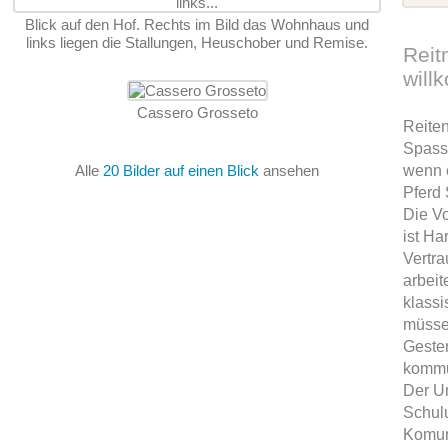
Blick auf den Hof. Rechts im Bild das Wohnhaus und
links liegen die Stallungen, Heuschober und Remise.
Reit
wil
Cassero Grosseto
Reite
Spass
Alle
20 Bilder auf einen Blick
ansehen
wenn 
Pferd
Die V
ist H
Vertra
arbeit
klassi
müssen
Gesten
kommu
Der Un
Schulu
Komuni