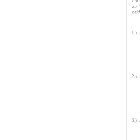
"
Für 
zur 
bald
1.
)
2.
)
3.
)