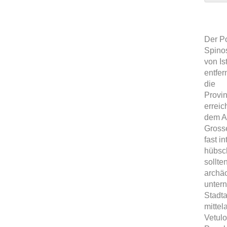
Der Po
Spinos
von Is
entfer
die
Provin
erreic
dem A
Grosse
fast i
hübsch
sollte
archä
untern
Stadt
mittel
Vetulo