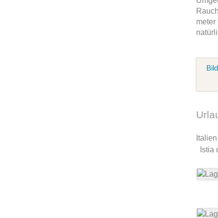
Umgebu
Rauche
meter
natürl
Bil
Urla
Italie
Istia