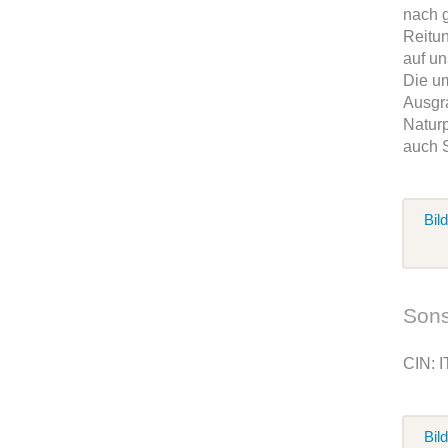
nach 
Reitun
auf u
Die um
Ausgra
Natur
auch S
Bil
Sons
CIN: 
Bil