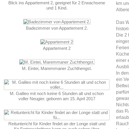
Blick ins Appartement 2, geeignet für 2 Erwachsene
km und
und 1 Kind.
Albere
Das W
Badezimmer von Appartement 2.
histor
Die 2
einge
Ferie
Appartement 2
Küche
einer 
Ausbli
M. Eintei, Maremmaner Zuchthengst.
In de
ein Ven
Bettw
parfü
M. Galileo mit noch keine 6 Stunden alt und schon
gewas
voller Neugier. geboren am 15. April 2017
Nichtr
das Ra
erlaub
Reituntericht für Kinder findet an der Longe statt und
Rauche
für Fortgeschrittene kann es auch schon über