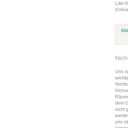
Liter 
d'oliv
Bil
Nich
Uns is
wichti
Nicht
hinzuw
Räume
dem G
nicht 
werden
uns is