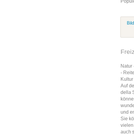
Popul
Bil
Frei
Natur
- Reit
Kultur
Auf d
della
könne
wunde
und e
Sie k
vielen
auch s