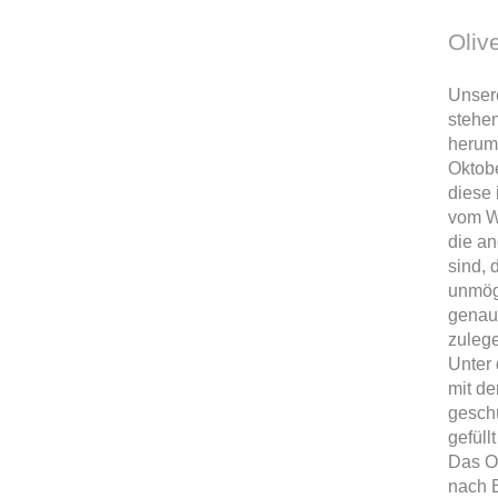
Oliv
Unser
stehe
herum.
Oktobe
diese 
vom W
die an
sind, 
unmög
genau
zuleg
Unter
mit de
geschü
gefüll
Das Ol
nach B