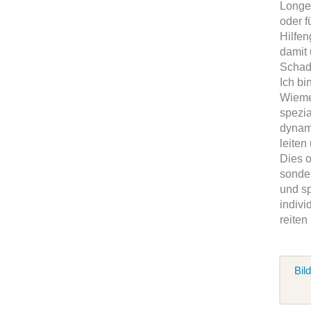
Longen
oder f
Hilfen
damit 
Schad
Ich bi
Wieme
spezia
dynam
leiten
Dies o
sonder
und sp
indivi
reiten
Bil