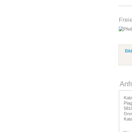
Frei
Bil
Anf
Kat
Pia
5810
Gros
Kat