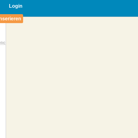
Login
nserieren
dda)