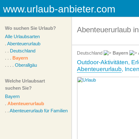
www.urlaub-anbieter.com
Wo suchen Sie Urlaub?
Abenteuerurlaub i
Alle Urlaubsarten
.
Abenteuerurlaub
. .
Deutschland
Deutschland
Bayern
. . .
Bayern
Outdoor-Aktivitäten, Er
. . . .
Oberallgäu
Abenteuerurlaub
, Ince
Welche Urlaubsart
suchen Sie?
Bayern
.
Abenteuerurlaub
. .
Abenteuerurlaub für Familien