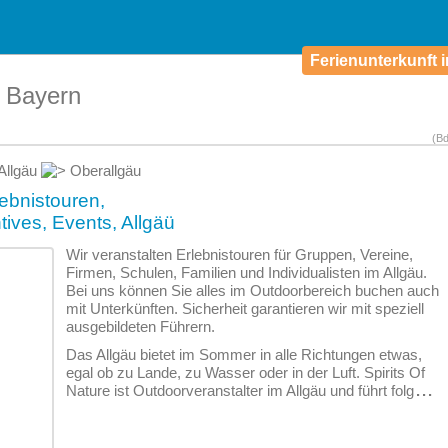
Ferienunterkunft i
n Bayern
(B
Allgäu
Oberallgäu
lebnistouren,
ntives, Events, Allgäü
Wir veranstalten Erlebnistouren für Gruppen, Vereine,
Firmen, Schulen, Familien und Individualisten im Allgäu.
Bei uns können Sie alles im Outdoorbereich buchen auch
mit Unterkünften. Sicherheit garantieren wir mit speziell
ausgebildeten Führern.
Das Allgäu bietet im Sommer in alle Richtungen etwas,
egal ob zu Lande, zu Wasser oder in der Luft. Spirits Of
Nature ist Outdoorveranstalter im Allgäu und führt folg
...