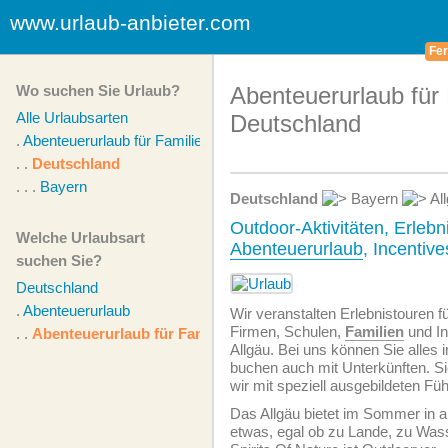
www.urlaub-anbieter.com
Fer
Wo suchen Sie Urlaub?
Abenteuerurlaub für 
Alle Urlaubsarten
Deutschland
.
Abenteuerurlaub für Familien
. .
Deutschland
. . .
Bayern
Deutschland
Bayern
Al
Outdoor-Aktivitäten, Erlebn
Welche Urlaubsart
Abenteuerurlaub
, Incentive
suchen Sie?
Deutschland
.
Abenteuerurlaub
Wir veranstalten Erlebnistouren f
Firmen, Schulen,
Familien
und In
. .
Abenteuerurlaub für Familien
Allgäu. Bei uns können Sie alles
buchen auch mit Unterkünften. Si
wir mit speziell ausgebildeten Füh
Das Allgäu bietet im Sommer in a
etwas, egal ob zu Lande, zu Wasse