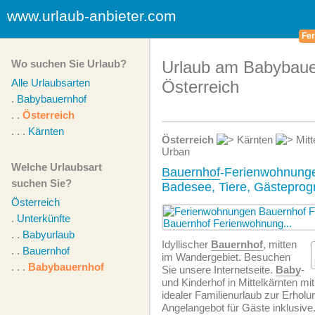
www.urlaub-anbieter.com
Fer
Wo suchen Sie Urlaub?
Urlaub am Babybaue
Alle Urlaubsarten
Österreich
.
Babybauernhof
. .
Österreich
. . .
Kärnten
Österreich
Kärnten
Mitt
Urban
Welche Urlaubsart
Bauernhof
-Ferienwohnunge
suchen Sie?
Badesee, Tiere, Gästepro
Österreich
.
Unterkünfte
. .
Babyurlaub
Idyllischer
Bauernhof
, mitten
. .
Bauernhof
im Wandergebiet. Besuchen
. . .
Babybauernhof
Sie unsere Internetseite.
Baby
-
und Kinderhof in Mittelkärnten mi
idealer Familienurlaub zur Erholu
Angelangebot für Gäste inklusive.