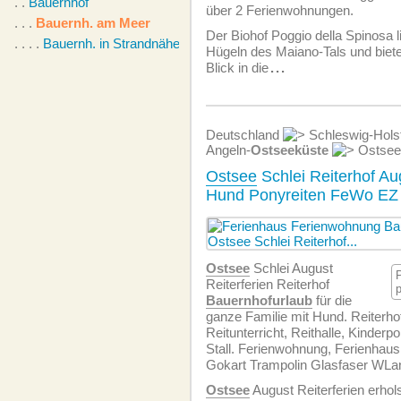
. .
Bauernhof
über 2 Ferien­wohnungen.
. . .
Bauernh. am Meer
Der Biohof Poggio della Spinosa l
. . . .
Bauernh. in Strandnähe
Hügeln des Maiano-Tals und biet
Blick in die
...
Deutschland
Schleswig-Hols
Angeln-
Ostseeküste
Ostsee 
Ostsee
Schlei Reiterhof Au
Hund Ponyreiten FeWo EZ
Ostsee
Schlei August
Reiterferien Reiterhof
Bauernhofurlaub
für die
ganze Familie mit Hund. Reiterho
Reitunterricht, Reithalle, Kinderpo
Stall. Ferien­wohnung, Ferienhaus
Gokart Trampolin Glasfaser WLa
Ostsee
August Reiterferien erho