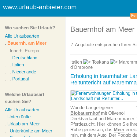
www.urlaub-anbieter.com
Fer
Wo suchen Sie Urlaub?
Bauernhof am Meer 
Alle Urlaubsarten
.
Bauernh. am Meer
7
Angebote
entsprechen Ihren Su
. .
Innerh. Europa
. . .
Deutschland
Italien
Toskana
Maremma
. . .
Italien
d'Ombrone
. . .
Niederlande
Erholung in traumhafter La
. . .
Portugal
Reituntericht auf Maremma
Welche Urlaubsart
suchen Sie?
Wunderbar gelegener
Alle Urlaubsarten
Biobauernhof
mit Olivenöl
.
Unterkünfte
Direktverkauf und Maremmaner
.
Urlaub am Meer
Pferdezucht. Hier können Sie Ihre
Ruhe geniessen, das
Meer
erreic
. .
Unterkünfte am Meer
min. mit dem Auto. Der Poggio de