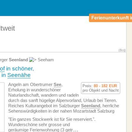
Ferienunterkunft i
tweit
(Bcij)
rger
Seenland
Seeham
of
in schöner,
 in
Seenähe
Angeln am Obertrumer
See
,
Preis:
80 - 182
EUR
Erholung in wunderschöner
pro Objekt und Nacht
Naturlandschaft, wandern und radeln
durch das sanft hügelige Alpenvorland, Urlaub bei Tieren.
Reiches Kulturangebot im Salzburger
Seenland
, herrliche
Sehenswürdigkeiten in der nahen Mozartstadt Salzburg
"Ein ganzes Stockwerk ist für Sie reserviert.".
Wunderschöne sehr grosse und
geräumige Ferien­wohnung (3 getr
...