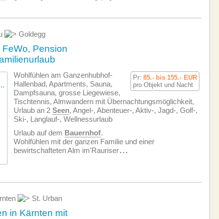
u
Goldegg
e FeWo, Pension
amilienurlaub
Wohlfühlen am Ganzenhubhof-
Pr:
85.- bis 155.-
EUR
Hallenbad, Apartments, Sauna,
pro Objekt und Nacht
Dampfsauna, grosse Liegewiese,
Tischtennis, Almwandern mit Übernachtungsmöglichkeit,
Urlaub an 2
Seen
, Angel-, Abenteuer-, Aktiv-, Jagd-, Golf-,
Ski-, Langlauf-, Wellnessurlaub
Urlaub auf dem
Bauernhof
.
Wohlfühlen mit der ganzen Familie und einer
bewirtschafteten Alm im'Rauriser
...
ärnten
St. Urban
 in Kärnten mit