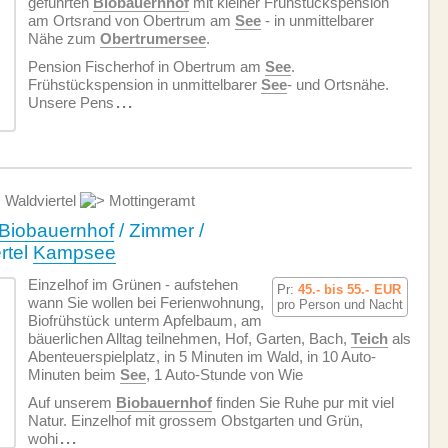
geführten
Biobauernhof
mit kleiner Frühstückspension
am Ortsrand von Obertrum am
See
- in unmittelbarer
Nähe zum
Obertrumersee
.
Pension Fischerhof in Obertrum am
See
.
Frühstückspension in unmittelbarer
See
- und Ortsnähe.
Unsere Pens
...
Waldviertel
Mottingeramt
Biobauernhof
/ Zimmer /
rtel
Kampsee
Einzelhof im Grünen - aufstehen
Pr:
45.- bis 55.-
EUR
wann Sie wollen bei Ferien­wohnung,
pro Person und Nacht
Biofrühstück unterm Apfelbaum, am
bäuerlichen Alltag teilnehmen, Hof, Garten, Bach,
Teich
als
Abenteuerspielplatz, in 5 Minuten im Wald, in 10 Auto-
Minuten beim
See
, 1 Auto-Stunde von Wie
Auf unserem
Biobauernhof
finden Sie Ruhe pur mit viel
Natur. Einzelhof mit grossem Obstgarten und Grün,
wohi
...