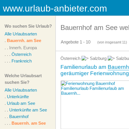
www.urlaub-anbieter.com
Wo suchen Sie Urlaub?
Bauernhof am See wel
Alle Urlaubsarten
.
Bauernh. am See
Angebote 1 - 10
(von
insgesamt
11)
. .
Innerh. Europa
. . .
Österreich
Österreich
Salzburg
Salzbu
. . .
Frankreich
Familienurlaub am
Bauernh
geräumiger Ferienwohnung
Welche Urlaubsart
suchen Sie?
Alle Urlaubsarten
.
Unterkünfte
.
Urlaub am See
. .
Unterkünfte am See
. .
Bauernhof
. . .
Bauernh. am See