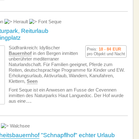
on
Herault
Font Seque
urpark, Reiturlaub
ingplatz
Südfrankreich: Idyllischer
Preis:
18 - 84
EUR
Bauernhof
in den Bergen inmitten
pro Objekt und Nacht
unberührter mediterraner
Naturlandschaft. Für Familien geeignet, Pferde zum
Reiten, deutschsprachige Programme für Kinder und EW.
Erholungsurlaub, Aktivurlaub, Wandern, Kanufahren,
Klettern,
Seen
Font Seque ist ein Anwesen am Fusse der Cevennen
inmitten des Naturparks Haut Languedoc. Der Hof wurde
aus eine
...
l
Walchsee
eitsbauernhof
"Schnapflhof" echter Urlaub