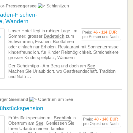
or-
Presseggersee
Schlanitzen
Baden-Fischen-
re, Wandern
Unser Hotel liegt in ruhiger Lage. Im
Preis:
46 - 114
EUR
Sommer: grosser
Badeteich
zum
pro Person und Nacht
Schwimmen, Fischen, Bootfahren
oder einfach nur Erholen. Restaurant mit Sonnenterrasse,
kinderfreundlich, für Kinder Reitmöglichkeit, Streicheltiere,
grosser Kinderspielplatz, Wandern
Der Geheimtipp - Am Berg und doch am
See
Machen Sie Urlaub dort, wo Gastfreundschaft, Tradition
und Natü
...
rger
Seenland
Obertrum am See
rühstückspension
Frühstückspension mit
Seeblick
in
Preis:
40 - 140
EUR
Obertrum am
See
. Geniessen Sie
pro Objekt und Nacht
Ihren Urlaub in einem familiär