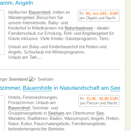
gramm, Angeln
Idyllischer
Bauernhof
, mitten im
Pr:
90,- bis 245,-
EUR
Wandergebiet. Besuchen Sie
pro Objekt und Nacht
unsere Internetseite. Baby- und
Kinderhof in Mittelkärnten mit
Naturbadesee
- idealer
Familienurlaub zur Erholung. Reit- und Angelangebot für
Gäste inklusive. VIele Kinder. Gästeprogramm, Tiere.
Urlaub am Baby-und Kinderbauerhof mit Reiten und
Angeln, Schiurlaub mit Winterprogramm.
Urlaub am Talh
...
rger
Seenland
Seeham
atzimmer,
Bauernhöfe
in Naturlandschaft am
See
Hotels, Ferien­wohnungen,
Pr:
31,00 - 92,00
EUR
Privatzimmer, Urlaub am
pro Person und Nacht
Bauernhof
, Seminar- und
Gruppenangebote in
Seeham
am Obertrumer
See
.
Wandern, Radfahren, Baden, Wassersport, Angeln, Reiten,
Natur, Kultur. Pauschalangebote, Familienangebote,
behindertengerechte Betriebe.