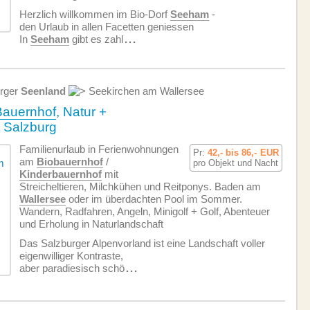
Herzlich willkommen im Bio-Dorf
Seeham
-
den Urlaub in allen Facetten geniessen
In
Seeham
gibt es zahl
...
rger
Seenland
Seekirchen am Wallersee
Bauernhof
, Natur +
t Salzburg
Familienurlaub in Ferien­wohnungen
Pr:
42,- bis 86,-
EUR
am
Biobauernhof
/
pro Objekt und Nacht
Kinderbauernhof
mit
Streicheltieren, Milchkühen und Reitponys. Baden am
Wallersee
oder im überdachten Pool im Sommer.
Wandern, Radfahren, Angeln, Minigolf + Golf, Abenteuer
und Erholung in Naturlandschaft
Das Salzburger Alpenvorland ist eine Landschaft voller
eigenwilliger Kontraste,
aber paradiesisch schö
...