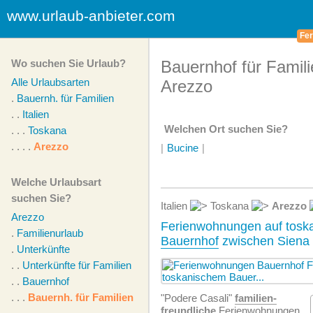
www.urlaub-anbieter.com
Fer
Wo suchen Sie Urlaub?
Bauernhof für Famili
Alle Urlaubsarten
Arezzo
.
Bauernh. für Familien
. .
Italien
Welchen Ort suchen Sie?
. . .
Toskana
. . . .
Arezzo
|
Bucine
|
Welche Urlaubsart
suchen Sie?
Italien
Toskana
Arezzo
Arezzo
Ferienwohnungen auf tosk
.
Familienurlaub
Bauernhof
zwischen Siena
.
Unterkünfte
. .
Unterkünfte für Familien
. .
Bauernhof
. . .
Bauernh. für Familien
"Podere Casali"
familien­
freundliche
Ferien­wohnungen