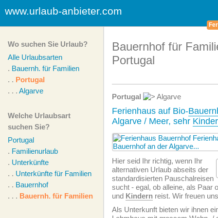
www.urlaub-anbieter.com
Fer
Wo suchen Sie Urlaub?
Bauernhof für Famili
Alle Urlaubsarten
Portugal
.
Bauernh. für Familien
. .
Portugal
. . .
Algarve
Portugal
Algarve
Ferienhaus auf Bio-
Bauern
Welche Urlaubsart
Algarve / Meer, sehr
Kinder
suchen Sie?
Portugal
.
Familienurlaub
Hier seid Ihr richtig, wenn Ihr
.
Unterkünfte
alternativen Urlaub abseits der
. .
Unterkünfte für Familien
standardisierten Pauschalreisen
. .
Bauernhof
sucht - egal, ob alleine, als Paar
. . .
Bauernh. für Familien
und
Kindern
reist. Wir freuen un
Als Unterkunft bieten wir ihnen e