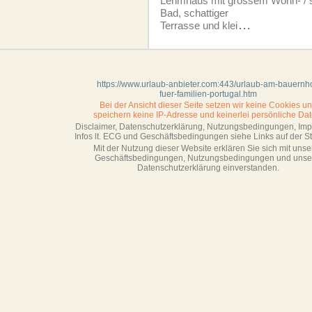
Lehmhaus mit grossem Wohn- / s
Bad, schattiger
Terrasse und klei
...
https://www.urlaub-anbieter.com:443/urlaub-am-bauernho
fuer-familien-portugal.htm
Bei der Ansicht dieser Seite setzen wir keine Cookies u
speichern keine IP-Adresse
und keinerlei persönliche Dat
Disclaimer, Datenschutzerklärung, Nutzungsbedingungen, Im
Infos lt. ECG und Geschäftsbedingungen siehe Links auf der Sta
Mit der Nutzung dieser Website erklären Sie sich mit unse
Geschäftsbedin­gungen, Nutzungsbedingungen und unse
Datenschutzerklärung einverstanden.