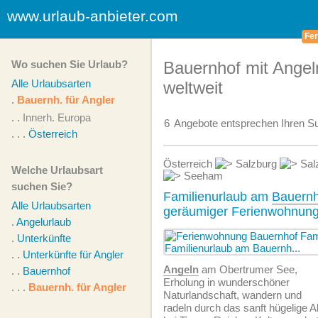
www.urlaub-anbieter.com
Fer
Wo suchen Sie Urlaub?
Bauernhof mit Angel
Alle Urlaubsarten
weltweit
.
Bauernh. für Angler
. .
Innerh. Europa
6
Angebote
entsprechen Ihren Su
. . .
Österreich
Österreich
Salzburg
Sal
Welche Urlaubsart
Seeham
suchen Sie?
Familienurlaub am
Bauernh
Alle Urlaubsarten
geräumiger Ferienwohnung
.
Angelurlaub
.
Unterkünfte
. .
Unterkünfte für Angler
Angeln
am Obertrumer See,
. .
Bauernhof
Erholung in wunderschöner
. . .
Bauernh. für Angler
Naturlandschaft, wandern und
radeln durch das sanft hügelige A