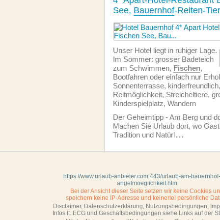
4* Apart-Hotel-Restaurant
See,
Bauernhof
-Reiten-Tie
Unser Hotel liegt in ruhiger Lage.
Im Sommer: grosser Badeteich
zum Schwimmen,
Fischen
,
Bootfahren oder einfach nur Erho
Sonnenterrasse, kinderfreundlich,
Reitmöglichkeit, Streicheltiere, g
Kinderspielplatz, Wandern
Der Geheimtipp - Am Berg und 
Machen Sie Urlaub dort, wo Gast
Tradition und Natürl
...
https://www.urlaub-anbieter.com:443/urlaub-am-bauernhof-
angelmoeglichkeit.htm
Bei der Ansicht dieser Seite setzen wir keine Cookies u
speichern keine IP-Adresse
und keinerlei persönliche Dat
Disclaimer, Datenschutzerklärung, Nutzungsbedingungen, Im
Infos lt. ECG und Geschäftsbedingungen siehe Links auf der Sta