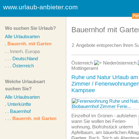
www.urlaub-anbieter.com
Fer
Wo suchen Sie Urlaub?
Bauernhof mit Garte
Alle Urlaubsarten
.
Bauernh. mit Garten
2
Angebote
entsprechen Ihren Su
. .
Innerh. Europa
. . .
Deutschland
Österreich
Niederösterreich
. . .
Österreich
Mottingeramt
Ruhe und Natur Urlaub a
Welche Urlaubsart
Zimmer / Ferienwohnungen 
suchen Sie?
Kampsee
Alle Urlaubsarten
.
Unterkünfte
. .
Bauernhof
Einzelhof im Grünen - aufstehen
. . .
Bauernh. mit Garten
wann Sie wollen bei Ferien­
wohnung, Biofrühstück unterm
Apfelbaum, am bäuerlichen Alltag
Garten
, Bach, Teich als Abenteuer