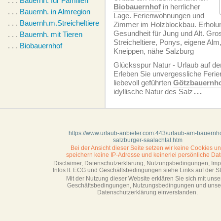
. . .
Bauernh. für Familien
Biobauernhof
in herrlicher
. . .
Bauernh. in Almregion
Lage. Ferien­wohnungen und
. . .
Bauernh.m.Streicheltieren
Zimmer im Holzblockbau. Erholu
Gesundheit für Jung und Alt. Gros
. . .
Bauernh. mit Tieren
Streicheltiere, Ponys, eigene Alm, 
. . .
Biobauernhof
Kneippen, nähe Salzburg
Glücksspur Natur - Urlaub auf 
Erleben Sie unvergessliche Feri
liebevoll geführten
Götzbauernh
idyllische Natur des Salz
...
https://www.urlaub-anbieter.com:443/urlaub-am-bauernho
salzburger-saalachtal.htm
Bei der Ansicht dieser Seite setzen wir keine Cookies u
speichern keine IP-Adresse
und keinerlei persönliche Dat
Disclaimer, Datenschutzerklärung, Nutzungsbedingungen, Im
Infos lt. ECG und Geschäftsbedingungen siehe Links auf der Sta
Mit der Nutzung dieser Website erklären Sie sich mit unse
Geschäftsbedin­gungen, Nutzungsbedingungen und unse
Datenschutzerklärung einverstanden.