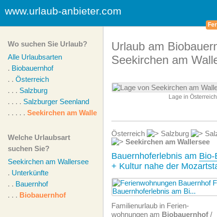
www.urlaub-anbieter.com
Fer
Wo suchen Sie Urlaub?
Urlaub am Biobauern
Alle Urlaubsarten
Seekirchen am Wall
.
Biobauernhof
. .
Österreich
. . .
Salzburg
Lage in Österreic
. . . .
Salzburger Seenland
. . . . .
Seekirchen am Wallersee
Österreich
Salzburg
Sal
Welche Urlaubsart
Seekirchen am Wallersee
suchen Sie?
Bauernhoferlebnis am
Bio-
Seekirchen am Wallersee
+ Kultur nahe der Mozartst
.
Unterkünfte
. .
Bauernhof
. . .
Biobauernhof
Familienurlaub in Ferien­
wohnungen am
Biobauernhof
/