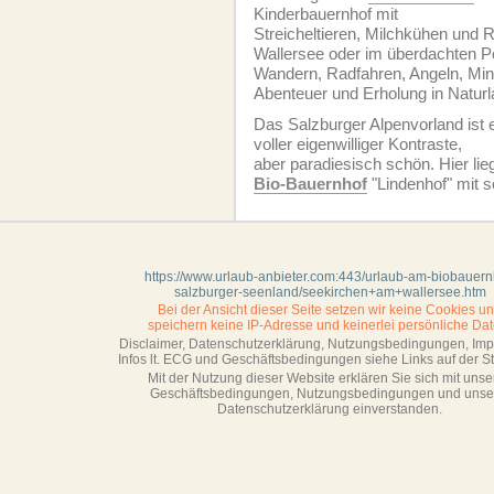
Kinderbauernhof mit
Streicheltieren, Milchkühen und
Wallersee oder im überdachten 
Wandern, Radfahren, Angeln, Mini
Abenteuer und Erholung in Naturl
Das Salzburger Alpenvorland ist 
voller eigenwilliger Kontraste,
aber paradiesisch schön. Hier li
Bio-Bauernhof
"Lindenhof" mit s
https://www.urlaub-anbieter.com:443/urlaub-am-biobauern
salzburger-seenland/seekirchen+am+wallersee.htm
Bei der Ansicht dieser Seite setzen wir keine Cookies u
speichern keine IP-Adresse
und keinerlei persönliche Dat
Disclaimer, Datenschutzerklärung, Nutzungsbedingungen, Im
Infos lt. ECG und Geschäftsbedingungen siehe Links auf der Sta
Mit der Nutzung dieser Website erklären Sie sich mit unse
Geschäftsbedin­gungen, Nutzungsbedingungen und unse
Datenschutzerklärung einverstanden.