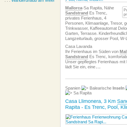
. . .
Wanderurlaub am Meer
Mallorca
-Sa Rapita, Nähe
P
Sandstrand
Es Trenc,
p
privates Ferienhaus, 4
Personen, Klimaanlage, Tresor, ge
Trinkwasser, Kaffeeautomat Delon
Garten, Terrasse. Kinderfreundl
Langzeiturlaub, grosser Pool, W-L
Casa Lavanda
Ihr Ferienhaus im Süden von
Mal
Sandstrand
Es Trenc, komfortab
Unser gepflegtes Ferienhaus mit 
lädt Sie ein, eine
...
Spanien
Balearische
Inseln
Sa Rapita
Casa Llimonera, 3 Km
San
Rapita - Es Trenc, Pool, 