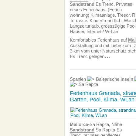
Sandstrand
Es Trenc, Privates,
neues Ferienhaus, (Ferien­
wohnung) Klimaanlage, Tresor. R
Terrasse. Kinderfreundlich, Was
Langzeiturlaub, grosszügige Poola
Häuser, Internet / W-Lan
Komfortables Ferienhaus auf
Mal
Ausstattung und mit Liebe zum Det
3 km vom unter Naturschutz st
Es Trenc gelegen
...
Spanien
Balearische
Inseln
Sa Rapita
Ferienhaus Granada,
stra
Garten, Pool, Klima, WLan
Mallorca
-Sa Rapita, Nähe
Sandstrand
Sa Rapita-Es
Trenc, privates gepflegtes