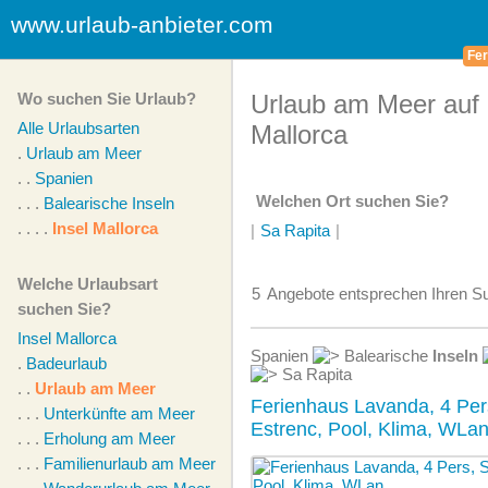
www.urlaub-anbieter.com
Fer
Wo suchen Sie Urlaub?
Urlaub am Meer auf 
Alle Urlaubsarten
Mallorca
.
Urlaub am Meer
. .
Spanien
Welchen Ort suchen Sie?
. . .
Balearische Inseln
. . . .
Insel Mallorca
|
Sa Rapita
|
Welche Urlaubsart
5
Angebote
entsprechen Ihren Su
suchen Sie?
Insel Mallorca
Spanien
Balearische
Inseln
.
Badeurlaub
Sa Rapita
. .
Urlaub am Meer
Ferienhaus Lavanda, 4 Pe
. . .
Unterkünfte am Meer
Estrenc, Pool, Klima, WLa
. . .
Erholung am Meer
. . .
Familienurlaub am Meer