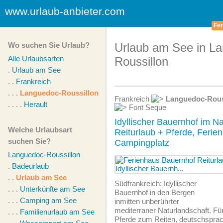
www.urlaub-anbieter.com
Fer
Wo suchen Sie Urlaub?
Urlaub am See in L
Alle Urlaubsarten
Roussillon
.
Urlaub am See
. .
Frankreich
. . .
Languedoc-Roussillon
Frankreich
Languedoc-Rous
. . . .
Herault
Font Seque
Idyllischer Bauernhof im Na
Welche Urlaubsart
Reiturlaub + Pferde, Ferie
suchen Sie?
Campingplatz
Languedoc-Roussillon
.
Badeurlaub
. .
Urlaub am See
Südfrankreich: Idyllischer
. . .
Unterkünfte am See
Bauernhof in den Bergen
. . .
Camping am See
inmitten unberührter
mediterraner Naturlandschaft. Für
. . .
Familienurlaub am See
Pferde zum Reiten, deutschspra