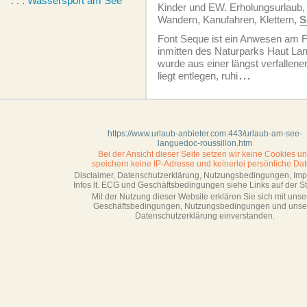
. . .
Wassersport am See
Kinder und EW. Erholungsurlaub, 
Wandern, Kanufahren, Klettern,
S
Font Seque ist ein Anwesen am 
inmitten des Naturparks Haut La
wurde aus einer längst verfallene
liegt entlegen, ruhi
...
https://www.urlaub-anbieter.com:443/urlaub-am-see-
languedoc-roussillon.htm
Bei der Ansicht dieser Seite setzen wir keine Cookies u
speichern keine IP-Adresse
und keinerlei persönliche Dat
Disclaimer, Datenschutzerklärung, Nutzungsbedingungen, Im
Infos lt. ECG und Geschäftsbedingungen siehe Links auf der Sta
Mit der Nutzung dieser Website erklären Sie sich mit unse
Geschäftsbedin­gungen, Nutzungsbedingungen und unse
Datenschutzerklärung einverstanden.