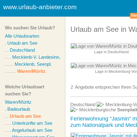
www.urlaub-anbieter.com
Fer
Wo suchen Sie Urlaub?
Urlaub am See in Wa
Alle Urlaubsarten
.
Urlaub am See
. .
Deutschland
Lage in Deutschland
. . .
Mecklenb-V. Landesinn.
. . . .
Mecklenb. Seenpl.
. . . . .
Waren/Müritz
Lage in Mecklenburg-V
Welche Urlaubsart
2
Angebote
entsprechen Ihren Su
suchen Sie?
Waren/Müritz
Deutschland
Mecklenburg-Vo
.
Badeurlaub
Mecklenburgische
Seenplat
. .
Urlaub am See
Ferienwohnung "Jasmin" mi
. . .
Unterkünfte am See
zum Nationalpark und Mec
. . .
Angelurlaub am See