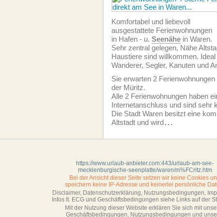
Komfortabel und liebevoll
ausgestattete Ferien­wohnungen
in Hafen - u.
Seenähe
in Waren.
Sehr zentral gelegen, Nähe Altsta
Haustiere sind willkommen. Ideal 
Wanderer, Segler, Kanuten und An
Sie erwarten 2 Ferien­wohnungen 
der Müritz.
Alle 2 Ferien­wohnungen haben e
Internetanschluss und sind sehr 
Die Stadt Waren besitzt eine komp
Altstadt und wird
...
https://www.urlaub-anbieter.com:443/urlaub-am-see-
mecklenburgische-seenplatte/waren/m%FCritz.htm
Bei der Ansicht dieser Seite setzen wir keine Cookies u
speichern keine IP-Adresse
und keinerlei persönliche Dat
Disclaimer, Datenschutzerklärung, Nutzungsbedingungen, Im
Infos lt. ECG und Geschäftsbedingungen siehe Links auf der Sta
Mit der Nutzung dieser Website erklären Sie sich mit unse
Geschäftsbedin­gungen, Nutzungsbedingungen und unse