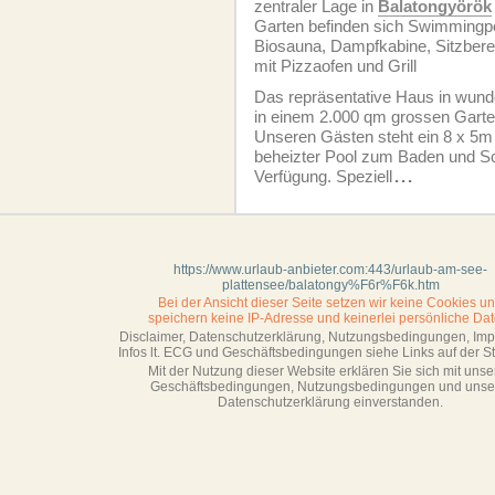
zentraler Lage in
Balatongyörök
Garten befinden sich Swimmingp
Biosauna, Dampfkabine, Sitzber
mit Pizzaofen und Grill
Das repräsentative Haus in wund
in einem 2.000 qm grossen Gart
Unseren Gästen steht ein 8 x 5m
beheizter Pool zum Baden und 
Verfügung. Speziell
...
https://www.urlaub-anbieter.com:443/urlaub-am-see-
plattensee/balatongy%F6r%F6k.htm
Bei der Ansicht dieser Seite setzen wir keine Cookies u
speichern keine IP-Adresse
und keinerlei persönliche Dat
Disclaimer, Datenschutzerklärung, Nutzungsbedingungen, Im
Infos lt. ECG und Geschäftsbedingungen siehe Links auf der Sta
Mit der Nutzung dieser Website erklären Sie sich mit unse
Geschäftsbedin­gungen, Nutzungsbedingungen und unse
Datenschutzerklärung einverstanden.