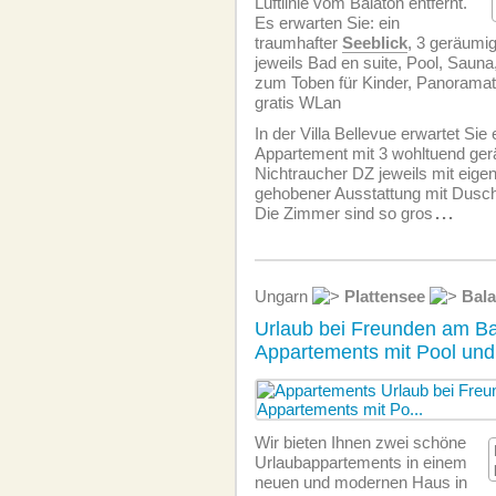
Luftlinie vom Balaton entfernt.
Es erwarten Sie: ein
traumhafter
Seeblick
, 3 geräumi
jeweils Bad en suite, Pool, Sauna
zum Toben für Kinder, Panoramate
gratis WLan
In der Villa Bellevue erwartet Sie
Appartement mit 3 wohltuend ge
Nichtraucher DZ jeweils mit eige
gehobener Ausstattung mit Dusc
Die Zimmer sind so gros
...
Ungarn
Plattensee
Bal
Urlaub bei Freunden am Ba
Appartements mit Pool un
Wir bieten Ihnen zwei schöne
Urlaubappartements in einem
neuen und modernen Haus in