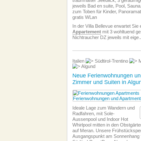
traumhafter Seeblick, 3 geräumi
jeweils Bad en suite, Pool, Sauna
zum Toben für Kinder, Panoramate
gratis WLan
In der Villa Bellevue erwartet Sie
Appartement
mit 3 wohltuend g
Nichtraucher DZ jeweils mit eige
Italien
Südtirol-Trentino
M
Algund
Neue Ferienwohnungen u
Zimmer und Suiten in Algu
Ideale Lage zum Wandern und
Radfahren, mit Sole-
Aussenpool und Indoor Hot
Whirlpool mitten in den Obstgärten
auf Meran. Unsere Frühstückspens
Ausgangspunkt am Sonnenhang für