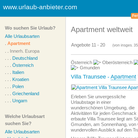
www.urlaub-anbieter.com
Fer
Wo suchen Sie Urlaub?
Apartment weltweit
Alle Urlaubsarten
.
Apartment
Angebote 11 - 20
(von
insges.
35
. .
Innerh. Europa
. . .
Deutschland
Österreich
Oberösterreich
. . .
Österreich
Gmunden
. . .
Italien
Villa Traunsee -
Apartment
. . .
Kroatien
. . .
Polen
. . .
Griechenland
Erleben Sie unvergessliche
. . .
Ungarn
Urlaubstage in einer
wunderschönen Umgebung, die
Aktivitäten für jeden Geschmack b
Welche Urlaubsart
erbaute Villa Traunsee liegt am S
suchen Sie?
Gmunden, am Sonnenhang, von w
wundervollen Ausblick auf den T
Alle Urlaubsarten