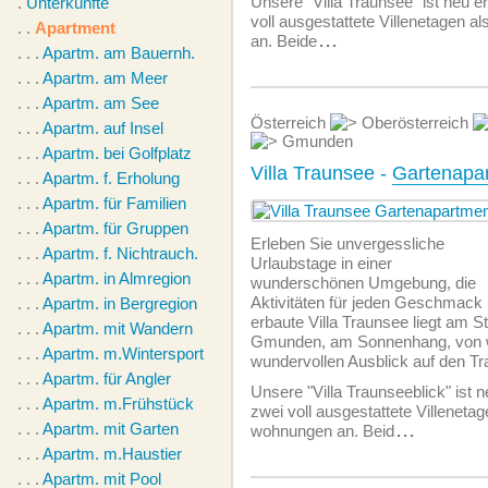
Unsere "Villa Traunsee" ist neu e
.
Unterkünfte
voll ausgestattete Villenetagen a
. .
Apartment
an. Beide
...
. . .
Apartm. am Bauernh.
. . .
Apartm. am Meer
. . .
Apartm. am See
Österreich
Oberösterreich
. . .
Apartm. auf Insel
Gmunden
. . .
Apartm. bei Golfplatz
Villa Traunsee -
Gartenapa
. . .
Apartm. f. Erholung
. . .
Apartm. für Familien
. . .
Apartm. für Gruppen
Erleben Sie unvergessliche
. . .
Apartm. f. Nichtrauch.
Urlaubstage in einer
. . .
Apartm. in Almregion
wunderschönen Umgebung, die
Aktivitäten für jeden Geschmack b
. . .
Apartm. in Bergregion
erbaute Villa Traunsee liegt am S
. . .
Apartm. mit Wandern
Gmunden, am Sonnenhang, von w
. . .
Apartm. m.Wintersport
wundervollen Ausblick auf den T
. . .
Apartm. für Angler
Unsere "Villa Traunseeblick" ist n
. . .
Apartm. m.Frühstück
zwei voll ausgestattete Villenetag
. . .
Apartm. mit Garten
wohnungen an. Beid
...
. . .
Apartm. m.Haustier
. . .
Apartm. mit Pool