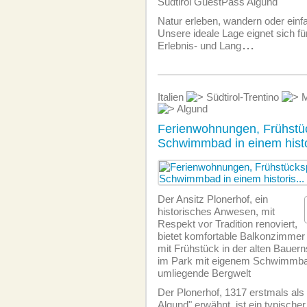
Südtirol GuestPass Algund
Natur erleben, wandern oder einf
Unsere ideale Lage eignet sich für
Erlebnis- und Lang
...
Italien
Südtirol-Trentino
M
Algund
Ferienwohnungen, Frühstü
Schwimmbad in einem histo
Der Ansitz Plonerhof, ein
historisches Anwesen, mit
Respekt vor Tradition renoviert,
bietet komfortable Balkonzimmer
mit Frühstück in der alten Baue
im Park mit eigenem Schwimmbad,
umliegende Bergwelt
Der Plonerhof, 1317 erstmals als
Algund" erwähnt, ist ein typische