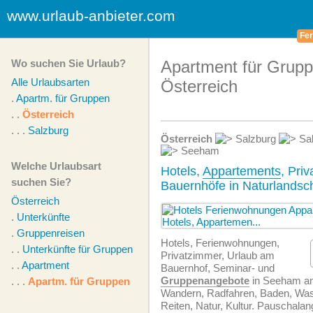
www.urlaub-anbieter.com
Fer
Wo suchen Sie Urlaub?
Apartment für Grupp
Alle Urlaubsarten
Österreich
.
Apartm. für Gruppen
. .
Österreich
. . .
Salzburg
Österreich
Salzburg
Sal
Seeham
Welche Urlaubsart
Hotels,
Appartements
, Pri
suchen Sie?
Bauernhöfe in Naturlandsc
Österreich
.
Unterkünfte
.
Gruppenreisen
Hotels, Ferien­wohnungen,
. .
Unterkünfte für Gruppen
Privatzimmer, Urlaub am
. .
Apartment
Bauernhof, Seminar- und
Gruppenangebote
in Seeham a
. . .
Apartm. für Gruppen
Wandern, Radfahren, Baden, Was
Reiten, Natur, Kultur. Pauschalan