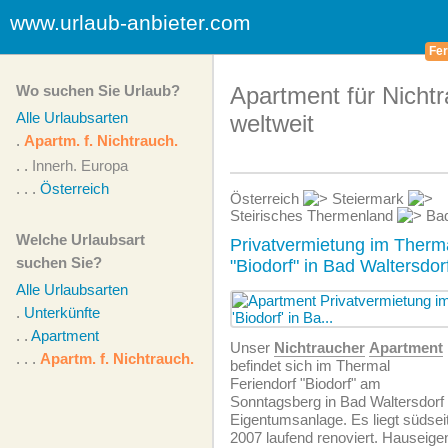
www.urlaub-anbieter.com
Fer
Wo suchen Sie Urlaub?
Apartment für Nicht
Alle Urlaubsarten
weltweit
.
Apartm. f. Nichtrauch.
. .
Innerh. Europa
. . .
Österreich
Österreich
Steiermark
Steirisches Thermenland
Bad
Welche Urlaubsart
Privatvermietung im Therma
suchen Sie?
"Biodorf" in Bad Waltersdor
Alle Urlaubsarten
.
Unterkünfte
. .
Apartment
Unser
Nichtraucher
Apartment
. . .
Apartm. f. Nichtrauch.
befindet sich im Thermal
Feriendorf "Biodorf" am
Sonntagsberg in Bad Waltersdorf 
Eigentumsanlage. Es liegt südseit
2007 laufend renoviert. Hauseig