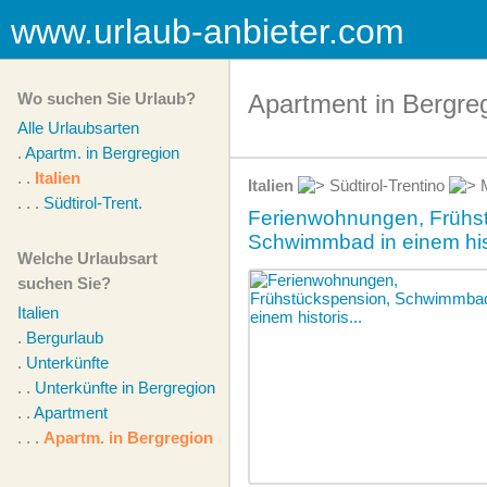
www.urlaub-anbieter.com
Wo suchen Sie Urlaub?
Apartment in Bergregi
Alle Urlaubsarten
.
Apartm. in Bergregion
. .
Italien
Italien
Südtirol-Trentino
M
. . .
Südtirol-Trent.
Ferienwohnungen, Frühs
Schwimmbad in einem his
Welche Urlaubsart
suchen Sie?
Italien
.
Bergurlaub
.
Unterkünfte
. .
Unterkünfte in Bergregion
. .
Apartment
. . .
Apartm. in Bergregion