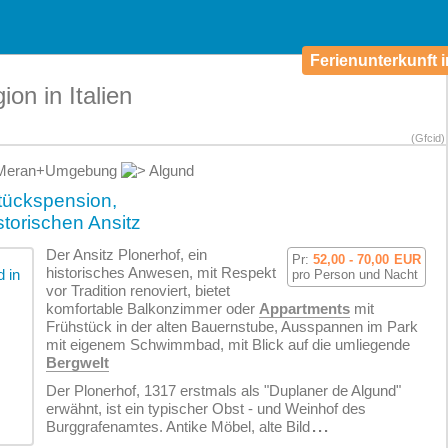
Ferienunterkunft i
on in Italien
(Gfcid)
eran+Umgebung
Algund
tückspension,
torischen Ansitz
Der Ansitz Plonerhof, ein
Pr:
52,00 - 70,00
EUR
historisches Anwesen, mit Respekt
pro Person und Nacht
vor Tradition renoviert, bietet
komfortable Balkonzimmer oder
Appartments
mit
Frühstück in der alten Bauernstube, Ausspannen im Park
mit eigenem Schwimmbad, mit Blick auf die umliegende
Bergwelt
Der Plonerhof, 1317 erstmals als "Duplaner de Algund"
erwähnt, ist ein typischer Obst - und Weinhof des
Burggrafenamtes. Antike Möbel, alte Bild
...