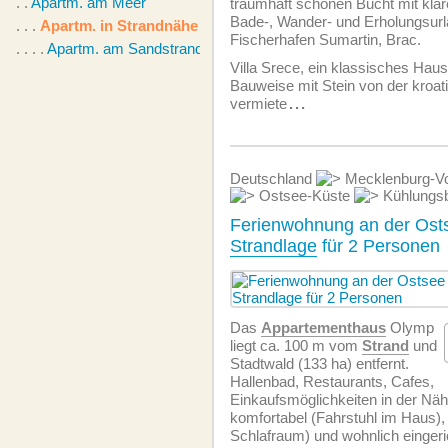
. .
Apartm. am Meer
traumhaft schönen Bucht mit kl
Bade-, Wander- und Erholungsurl
. . .
Apartm. in Strandnähe
Fischerhafen Sumartin, Brac.
. . . .
Apartm. am Sandstrand
Villa Srece, ein klassisches Haus
Bauweise mit Stein von der kroat
vermiete
...
Deutschland
Mecklenburg-V
Ostsee-Küste
Kühlungs
Ferienwohnung an der Ostse
Strandlage
für 2 Personen
Das
Appartementhaus
Olymp
liegt ca. 100 m vom
Strand
und
Stadtwald (133 ha) entfernt.
Hallenbad, Restaurants, Cafes,
Einkaufsmöglichkeiten in der Nä
komfortabel (Fahrstuhl im Haus),
Schlafraum) und wohnlich eingeri