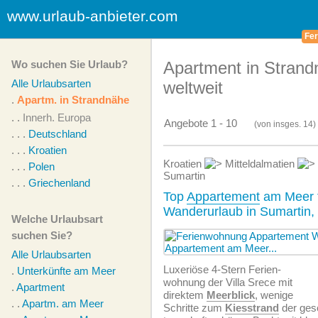
www.urlaub-anbieter.com
Fer
Wo suchen Sie Urlaub?
Apartment in Stran
Alle Urlaubsarten
weltweit
.
Apartm. in Strandnähe
. .
Innerh. Europa
Angebote 1 - 10
(von
insges.
14)
. . .
Deutschland
. . .
Kroatien
Kroatien
Mitteldalmatien
. . .
Polen
Sumartin
. . .
Griechenland
Top
Appartement
am Meer f
Wanderurlaub in Sumartin, 
Welche Urlaubsart
suchen Sie?
Alle Urlaubsarten
Luxeriöse 4-Stern Ferien­
.
Unterkünfte am Meer
wohnung der Villa Srece mit
.
Apartment
direktem
Meerblick
, wenige
. .
Apartm. am Meer
Schritte zum
Kiesstrand
der ges