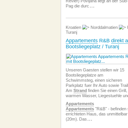
Revier) Povljana liegt an der Süd
Pag die durc
...
Kroatien
Norddalmatien
Turanj
Appartements
R&B
direkt
Bootsliegeplatz / Turanj
Unseren Gaesten stellen wir 15
Bootsliegeplatze am
Schwimmsteg, einen sicheren
Parkplatz fuer Ihr Auto sowie Trai
Am
Strand
finden Sie einen Grill
warmen Wasser, Liegestuehle u
Appartements
Appartements
"R&B" - befinden 
errichteten Haus, das unmittelbar
(20m). Das
...