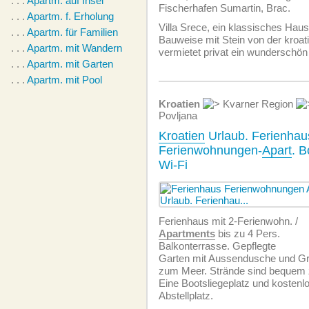
. . .
Apartm. auf Insel
Fischerhafen Sumartin, Brac.
. . .
Apartm. f. Erholung
Villa Srece, ein klassisches Haus
. . .
Apartm. für Familien
Bauweise mit Stein von der kroat
. . .
Apartm. mit Wandern
vermietet privat ein wunderschö
. . .
Apartm. mit Garten
. . .
Apartm. mit Pool
Kroatien
Kvarner Region
Povljana
Kroatien
Urlaub. Ferienhaus
Ferienwohnungen-
Apart
. B
Wi-Fi
Ferienhaus mit 2-Ferienwohn. /
Apartments
bis zu 4 Pers.
Balkonterrasse. Gepflegte
Garten mit Aussendusche und Gri
zum Meer. Strände sind bequem z
Eine Bootsliegeplatz und kostenlo
Abstellplatz.