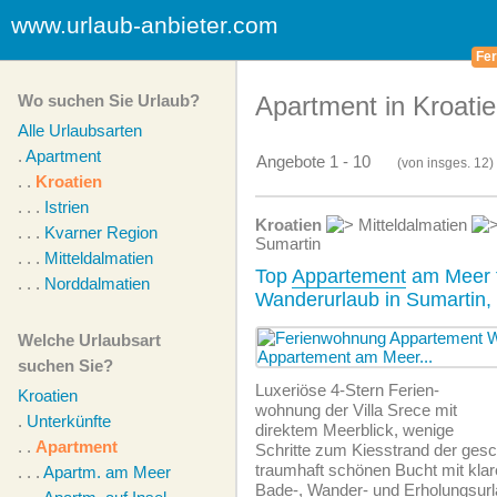
www.urlaub-anbieter.com
Fer
Wo suchen Sie Urlaub?
Apartment in Kroati
Alle Urlaubsarten
.
Apartment
Angebote 1 - 10
(von
insges.
12)
. .
Kroatien
. . .
Istrien
Kroatien
Mitteldalmatien
. . .
Kvarner Region
Sumartin
. . .
Mitteldalmatien
Top
Appartement
am Meer f
. . .
Norddalmatien
Wanderurlaub in Sumartin, 
Welche Urlaubsart
suchen Sie?
Luxeriöse 4-Stern Ferien­
Kroatien
wohnung der Villa Srece mit
.
Unterkünfte
direktem Meerblick, wenige
. .
Apartment
Schritte zum Kiesstrand der ges
traumhaft schönen Bucht mit kl
. . .
Apartm. am Meer
Bade-, Wander- und Erholungsurl