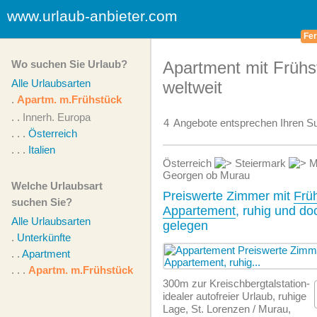
www.urlaub-anbieter.com
Fer
Wo suchen Sie Urlaub?
Apartment mit Frühs
Alle Urlaubsarten
weltweit
.
Apartm. m.Frühstück
. .
Innerh. Europa
4
Angebote
entsprechen Ihren Su
. . .
Österreich
. . .
Italien
Österreich
Steiermark
M
Georgen ob Murau
Welche Urlaubsart
Preiswerte Zimmer mit
Frü
suchen Sie?
Appartement
, ruhig und do
Alle Urlaubsarten
gelegen
.
Unterkünfte
. .
Apartment
. . .
Apartm. m.Frühstück
300m zur Kreischbergtalstation-
idealer autofreier Urlaub, ruhige
Lage, St. Lorenzen / Murau,