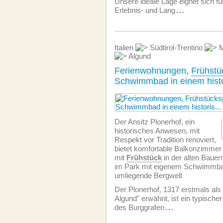
Unsere ideale Lage eignet sich für
Erlebnis- und Lang
...
Italien
Südtirol-Trentino
M
Algund
Ferienwohnungen,
Frühstü
Schwimmbad in einem histo
Der Ansitz Plonerhof, ein
historisches Anwesen, mit
Respekt vor Tradition renoviert,
bietet komfortable Balkonzimmer
mit
Frühstück
in der alten Baue
im Park mit eigenem Schwimmbad,
umliegende Bergwelt
Der Plonerhof, 1317 erstmals als
Algund" erwähnt, ist ein typische
des Burggrafen
...