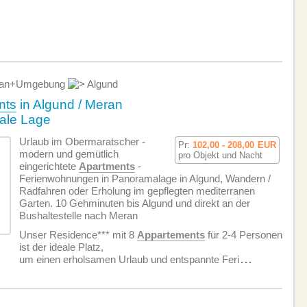
an+Umgebung
Algund
nts
in Algund / Meran
rale Lage
Urlaub im Obermaratscher -
Pr:
102,00 - 208,00
EUR
modern und gemütlich
pro Objekt und Nacht
eingerichtete
Apartments
-
Ferien­wohnungen in Panoramalage in Algund, Wandern /
Radfahren oder Erholung im gepflegten mediterranen
Garten. 10 Gehminuten bis Algund und direkt an der
Bushaltestelle nach Meran
Unser Residence*** mit 8
Appartements
für 2-4 Personen
ist der ideale Platz,
um einen erholsamen Urlaub und entspannte Feri
...