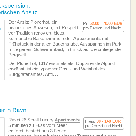
ckspension,
orischen Ansitz
Der Ansitz Plonerhof, ein
Pr:
52,00 - 70,00
EUR
historisches Anwesen, mit Respekt
pro Person und Nacht
vor Tradition renoviert, bietet
komfortable Balkonzimmer oder
Appartments
mit
Frühstück in der alten Bauernstube, Ausspannen im Park
mit eigenem
Schwimmbad
, mit Blick auf die umliegende
Bergwelt
Der Plonerhof, 1317 erstmals als "Duplaner de Algund"
erwähnt, ist ein typischer Obst - und Weinhof des
Burggrafenamtes. Anti
...
r in Ravni
Ravni 26 Small Luxury
Apartments
,
Preis:
90 - 140
EUR
5 minuten zu Fuss vom Meer
pro Objekt und Nacht
entfernt, besteht aus 3 Ferien­