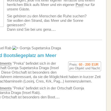
wohnungen, jede mit einer eigener Terrasse und einem
herrlichen Blick aufs Meer und ein eigener
Pool
nur für
unsere Gäste.
Sie gehören zu den Menschen die Ruhe suchen?
Sie wollen den Strand, das Meer und die Sonne
geniessen?
Dann sind Sie bei uns gena
...
sel Rab
Gornja Supetarska Draga
 Bootsliegeplatz am Meer
tments
"Preka" befindet sich in der
Preis:
60 - 200
EUR
haft Gornja Supetarska Draga (Insel
pro Objekt und Nacht
 Diese Ortschaft ist besonders den
fahrern interessant, da sie die Möglichkeit haben in kurzer Zeit
achbarninseln (Losinj, Cres, Krk, Pag...) kennenzulernen.
tments
"Preka" befindet sich in der Ortschaft Gornja
arska Draga (Insel Rab).
 Ortschaft ist besonders den Boot
...