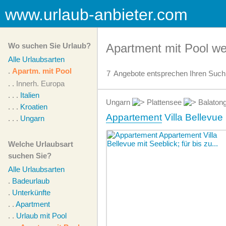
www.urlaub-anbieter.com
Wo suchen Sie Urlaub?
Apartment mit Pool we
Alle Urlaubsarten
.
Apartm. mit Pool
7
Angebote
entsprechen Ihren Suchk
. .
Innerh. Europa
. . .
Italien
Ungarn
Plattensee
Balaton
. . .
Kroatien
Appartement
Villa Bellevue 
. . .
Ungarn
Welche Urlaubsart
suchen Sie?
Alle Urlaubsarten
.
Badeurlaub
.
Unterkünfte
. .
Apartment
. .
Urlaub mit Pool