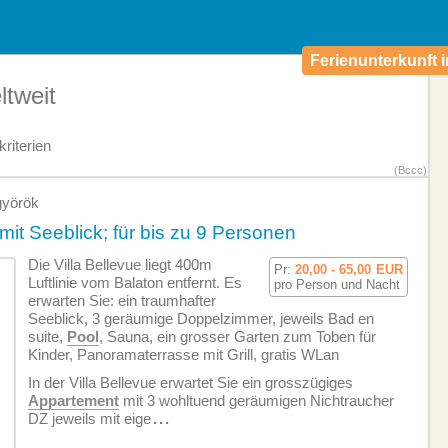
Ferienunterkunft i
ltweit
riterien
(Bccc)
györök
mit Seeblick; für bis zu 9 Personen
Die Villa Bellevue liegt 400m
Pr:
20,00 - 65,00
EUR
Luftlinie vom Balaton entfernt. Es
pro Person und Nacht
erwarten Sie: ein traumhafter
Seeblick, 3 geräumige Doppelzimmer, jeweils Bad en
suite,
Pool
, Sauna, ein grosser Garten zum Toben für
Kinder, Panoramaterrasse mit Grill, gratis WLan
In der Villa Bellevue erwartet Sie ein grosszügiges
Appartement
mit 3 wohltuend geräumigen Nichtraucher
DZ jeweils mit eige
...