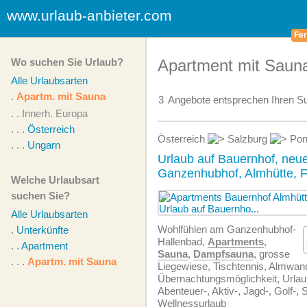
www.urlaub-anbieter.com
Fer
Wo suchen Sie Urlaub?
Apartment mit Sauna
Alle Urlaubsarten
.
Apartm. mit Sauna
3
Angebote
entsprechen Ihren Su
. .
Innerh. Europa
. . .
Österreich
Österreich
Salzburg
Pon
. . .
Ungarn
Urlaub auf Bauernhof, ne
Ganzenhubhof, Almhütte, F
Welche Urlaubsart
suchen Sie?
Alle Urlaubsarten
Wohlfühlen am Ganzenhubhof-
.
Unterkünfte
Hallenbad,
Apartments
,
. .
Apartment
Sauna
,
Dampfsauna
, grosse
. . .
Apartm. mit Sauna
Liegewiese, Tischtennis, Almwan
Übernachtungsmöglichkeit, Urlau
Abenteuer-, Aktiv-, Jagd-, Golf-, S
Wellnessurlaub