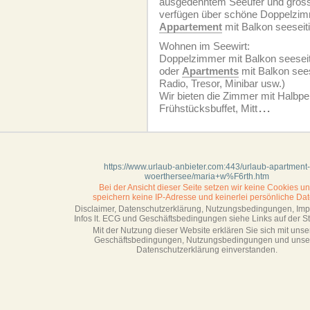
ausgedehntem Seeufer und gross
verfügen über schöne Doppelzim
Appartement
mit Balkon seeseiti
Wohnen im Seewirt:
Doppelzimmer mit Balkon seeseit
oder
Apartments
mit Balkon seese
Radio, Tresor, Minibar usw.)
Wir bieten die Zimmer mit Halbpe
Frühstücksbuffet, Mitt
...
https://www.urlaub-anbieter.com:443/urlaub-apartment-
woerthersee/maria+w%F6rth.htm
Bei der Ansicht dieser Seite setzen wir keine Cookies u
speichern keine IP-Adresse
und keinerlei persönliche Dat
Disclaimer, Datenschutzerklärung, Nutzungsbedingungen, Im
Infos lt. ECG und Geschäftsbedingungen siehe Links auf der Sta
Mit der Nutzung dieser Website erklären Sie sich mit unse
Geschäftsbedin­gungen, Nutzungsbedingungen und unse
Datenschutzerklärung einverstanden.