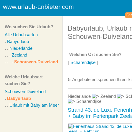
www.urlaub-anbieter.com
Fer
Wo suchen Sie Urlaub?
Babyurlaub, Urlaub m
Alle Urlaubsarten
Schouwen-Duivelan
.
Babyurlaub
. .
Niederlande
Welchen Ort suchen Sie?
. . .
Zeeland
. . . .
Schouwen-Duiveland
|
Scharendijke
|
Welche Urlaubsart
5
Angebote
entsprechen Ihren Su
suchen Sie?
Schouwen-Duiveland
Niederlande
Zeeland
Sc
.
Babyurlaub
Scharendijke
. .
Urlaub mit Baby am Meer
Strand 43, de Luxe Ferienh
+
Baby
im Ferienpark Zeela