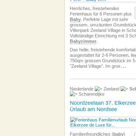
Herrliches, freistehendes
Ferienhaus für 6 Personen plus
Baby
. Perfekte Lage mit sehr
grossem, umzäunten Grundstück 
Villenpark Zeeland Village in Scha
Vollständige Einrichtung mit 3 S
Babyzimmer
.
Das helle, freistehende komforta
ausgestattet für 2-6 Personen, lie
750qm grossen Grundstück im 5
"Zeeland Village". Im gros
...
Niederlande
Zeeland
Sc
Scharendijke
Noordzeelaan 37, Elkerzee 
Ürlaub am Nordsee
Familien­freundliches (
baby
)