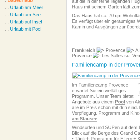
.
Badeurlaub
auf die in der ferne liegenden Hü
Haus mit seinem Garten lädt zum
. .
Urlaub am Meer
. .
Urlaub am See
Das Haus hat ca. 70 qm Wohnfläc
Es verfügt über ein geräumiges
. .
Urlaub auf Insel
Kamin und Ausgängen zur überd
. .
Urlaub mit Pool
Frankreich
Provence
Al
Provence
Les Salles sur Ver
Familiencamp in der Prove
Im Familiencamp Provence
erwartet Sie ein vielfältiges
Programm. Unser Team bietet
Angebote aus einem
Pool
von Akt
alle im Preis schon mit drin sind.
Verpflegung, Programm und Kind
am
Stausee
.
Windsurfen und SUPen auf dem La
Blick auf die Berge des Grand C
• Täglich Programm für Eltern + 