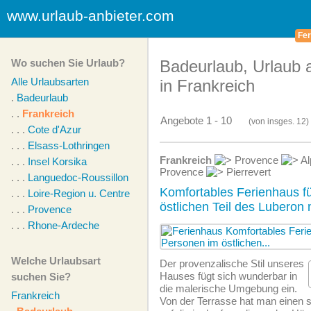
www.urlaub-anbieter.com
Fer
Wo suchen Sie Urlaub?
Badeurlaub, Urlaub
Alle Urlaubsarten
in Frankreich
.
Badeurlaub
. .
Frankreich
Angebote 1 - 10
(von
insges.
12)
. . .
Cote d'Azur
. . .
Elsass-Lothringen
Frankreich
Provence
Al
. . .
Insel Korsika
Provence
Pierrevert
. . .
Languedoc-Roussillon
Komfortables Ferienhaus f
. . .
Loire-Region u. Centre
östlichen Teil des Luberon 
. . .
Provence
. . .
Rhone-Ardeche
Welche Urlaubsart
Der provenzalische Stil unseres
Hauses fügt sich wunderbar in
suchen Sie?
die malerische Umgebung ein.
Frankreich
Von der Terrasse hat man einen 