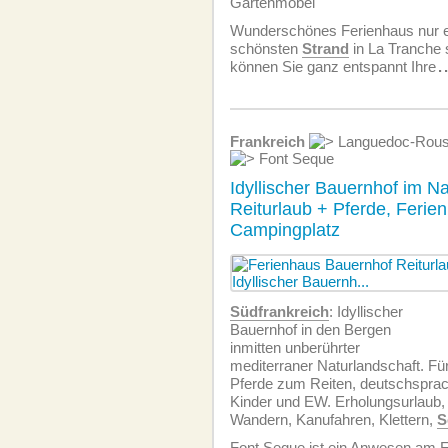
Gartenmöbel
Wunderschönes Ferienhaus nur e
schönsten
Strand
in La Tranche s
können Sie ganz entspannt Ihre
.
Frankreich
Languedoc-Rous
Font Seque
Idyllischer Bauernhof im Na
Reiturlaub + Pferde, Ferie
Campingplatz
Südfrankreich
: Idyllischer
Bauernhof in den Bergen
inmitten unberührter
mediterraner Naturlandschaft. Für
Pferde zum Reiten, deutschspra
Kinder und EW. Erholungsurlaub, 
Wandern, Kanufahren, Klettern,
S
Font Seque ist ein Anwesen am 