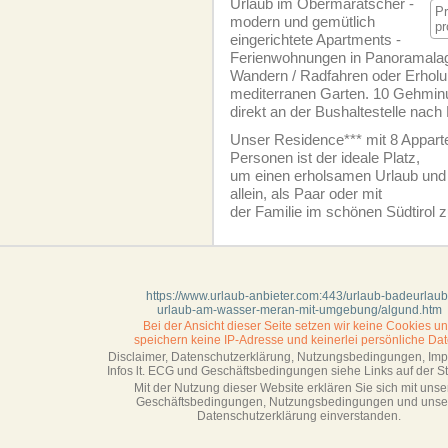
Urlaub im Obermaratscher -
P
modern und gemütlich
pr
eingerichtete Apartments -
Ferien­wohnungen in Panoramala
Wandern / Radfahren oder Erholu
mediterranen Garten. 10 Gehmin
direkt an der Bushaltestelle nac
Unser Residence*** mit 8 Appart
Personen ist der ideale Platz,
um einen erholsamen Urlaub und 
allein, als Paar oder mit
der Familie im schönen Südtirol 
https://www.urlaub-anbieter.com:443/urlaub-badeurlaub
urlaub-am-wasser-meran-mit-umgebung/algund.htm
Bei der Ansicht dieser Seite setzen wir keine Cookies u
speichern keine IP-Adresse
und keinerlei persönliche Dat
Disclaimer, Datenschutzerklärung, Nutzungsbedingungen, Im
Infos lt. ECG und Geschäftsbedingungen siehe Links auf der Sta
Mit der Nutzung dieser Website erklären Sie sich mit unse
Geschäftsbedin­gungen, Nutzungsbedingungen und unse
Datenschutzerklärung einverstanden.