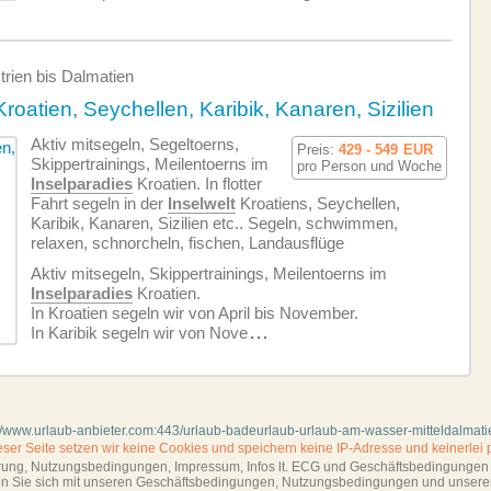
trien bis Dalmatien
Kroatien, Seychellen, Karibik, Kanaren, Sizilien
Aktiv mitsegeln, Segeltoerns,
Preis:
429 - 549
EUR
Skippertrainings, Meilentoerns im
pro Person und Woche
Inselparadies
Kroatien. In flotter
Fahrt segeln in der
Inselwelt
Kroatiens, Seychellen,
Karibik, Kanaren, Sizilien etc.. Segeln, schwimmen,
relaxen, schnorcheln, fischen, Landausflüge
Aktiv mitsegeln, Skippertrainings, Meilentoerns im
Inselparadies
Kroatien.
In Kroatien segeln wir von April bis November.
In Karibik segeln wir von Nove
...
://www.urlaub-anbieter.com:443/urlaub-badeurlaub-urlaub-am-wasser-mitteldalmati
ieser Seite setzen wir keine Cookies und
speichern keine IP-Adresse
und keinerlei 
ärung, Nutzungsbedingungen, Impressum,
Infos lt. ECG und Geschäftsbedingungen s
ren Sie sich mit unseren Geschäftsbedin­gungen, Nutzungsbedingungen und unsere