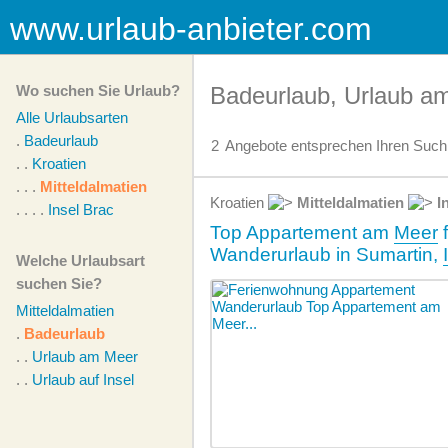
www.urlaub-anbieter.com
Wo suchen Sie Urlaub?
Badeurlaub, Urlaub am
Alle Urlaubsarten
.
Badeurlaub
2
Angebote
entsprechen Ihren Suchk
. .
Kroatien
. . .
Mitteldalmatien
Kroatien
Mitteldalmatien
I
. . . .
Insel Brac
Top Appartement am
Meer
Wanderurlaub in Sumartin,
Welche Urlaubsart
suchen Sie?
Mitteldalmatien
.
Badeurlaub
. .
Urlaub am Meer
. .
Urlaub auf Insel