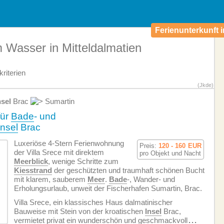
Ferienunterkunft i
 Wasser in Mitteldalmatien
riterien
(Jkde)
nsel
Brac
Sumartin
für
Bade
- und
Insel
Brac
Luxeriöse 4-Stern Ferien­wohnung
Preis:
120 - 160
EUR
der Villa Srece mit direktem
pro Objekt und Nacht
Meerblick
, wenige Schritte zum
Kiesstrand
der geschützten und traumhaft schönen Bucht
mit klarem, sauberem
Meer
.
Bade
-, Wander- und
Erholungsurlaub, unweit der Fischerhafen Sumartin, Brac.
Villa Srece, ein klassisches Haus dalmatinischer
Bauweise mit Stein von der kroatischen
Insel
Brac,
vermietet privat ein wunderschön und geschmackvoll
...