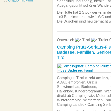
. .
Urlaub mit Pool
Sehr ruhig und sonnig, ideal f. Fam
Ausgangspunkt schöner Wander
Die Hütte hat 2 Stockwerke, in de
1x3 Bettzimmer, sowie 1 WC und
Die Duschen sind neu gemacht w
Österreich
Tirol
Tiroler
Camping Prutz-Serfaus-Fis
Badesee
, Familien, Senio
Tirol
Camping in
Tirol
direkt am Inn
,
ADAC empfohlen. Gratis
Schwimmbad,
Badesee
,
Hallenbad, Kinderprogramm, Wa
direkt ab Campingplatz, Motorrad
Wintercamping, Winterferien, Pa
Camping Landeck Camping Serfau