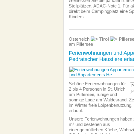
Geniessen Sie die parkähnliche A
Stellplätzen, ADAC-Note 1. Für a
direkt beim Campingplatz eine Sp
Kinders
...
Österreich
Tirol
Pillers
am Pillersee
Ferienwohnungen und Appa
Pedratscher Haustiere erla
Schöne Ferien­wohnungen für
P
2 bis 4 Personen in St. Ulrich
p
am
Pillersee
, ruhige und
sonnige Lage am Waldesrand. Z
im Winter freie Loipenbenützung, 
erlaubt.
Unsere Ferien­wohnungen haben 
m² und bestehen aus
einer gemütlichen Küche, Wohnzi