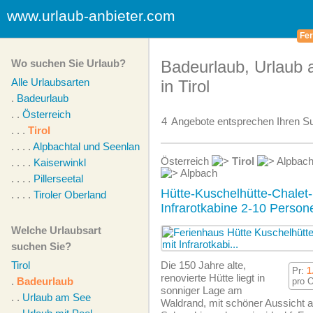
www.urlaub-anbieter.com
Fer
Wo suchen Sie Urlaub?
Badeurlaub, Urlaub
Alle Urlaubsarten
in Tirol
.
Badeurlaub
. .
Österreich
4
Angebote
entsprechen Ihren Su
. . .
Tirol
. . . .
Alpbachtal und Seenland
Österreich
Tirol
Alpbach
. . . .
Kaiserwinkl
Alpbach
. . . .
Pillerseetal
Hütte-Kuschelhütte-Chalet
. . . .
Tiroler Oberland
Infrarotkabine 2-10 Person
Welche Urlaubsart
suchen Sie?
Tirol
Die 150 Jahre alte,
Pr:
1
renovierte Hütte liegt in
.
Badeurlaub
pro 
sonniger Lage am
. .
Urlaub am See
Waldrand, mit schöner Aussicht a