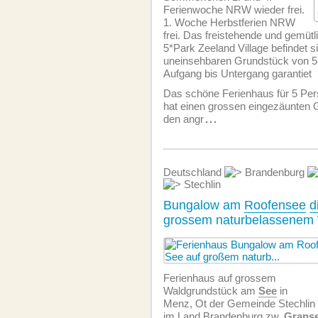
Ferienwoche NRW wieder frei.
1. Woche Herbstferien NRW
frei. Das freistehende und gemüt
5*Park Zeeland Village befindet s
uneinsehbaren Grundstück von 
Aufgang bis Untergang garantiet
Das schöne Ferienhaus für 5 Per
hat einen grossen eingezäunten G
den angr
...
Deutschland
Brandenburg
Stechlin
Bungalow am
Roofensee
d
grossem naturbelassenem 
Ferienhaus auf grossem
Waldgrundstück am
See
in
Menz, Ot der Gemeinde Stechlin
im Land Brandenburg zw.
Grans