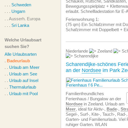
Schaukel, Rutsche, Sandkasten,
. . .
Schweden
Bewegungsspielplatz + Kletterwa
. . .
Ungarn
erlaubt. Schnellladestation für E-
. .
Ausserh. Europa
Ferien­wohnung 1:
(75 qm) Ein Schlafzimmer mit Dop
. . .
Sri Lanka
Schafzimmer mit Doppelbett + Ei
Welche Urlaubsart
suchen Sie?
Niederlande
Zeeland
Sch
Alle Urlaubsarten
Scharendijke
.
Badeurlaub
Scharendijke-schönes Feri
. .
Urlaub am Meer
an der
Nordsee
im Park Zee
. .
Urlaub am See
. .
Urlaub auf Insel
. .
Thermalurlaub
. .
Urlaub mit Pool
Familien­freundliches
Ferienhaus / Bungalow an der
Nordsee
in Zeeland. Urlaub am
Meer
, ideal für Aktiv-,
Bade
-,
Str
Segel-, Surf-, Kite-, Tauch-, Rad-
Garten- und Familienurlaub. Viel 
ruhiger Garten. WLAN