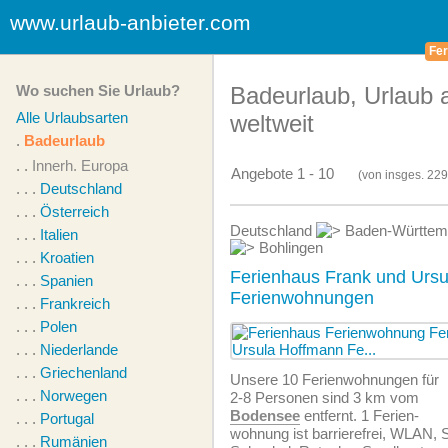
www.urlaub-anbieter.com
Fer
Wo suchen Sie Urlaub?
Badeurlaub, Urlaub
Alle Urlaubsarten
weltweit
.
Badeurlaub
. .
Innerh. Europa
Angebote 1 - 10
(von
insges.
229
. . .
Deutschland
. . .
Österreich
Deutschland
Baden-Württe
. . .
Italien
Bohlingen
. . .
Kroatien
Ferienhaus Frank und Ursu
. . .
Spanien
Ferienwohnungen
. . .
Frankreich
. . .
Polen
. . .
Niederlande
. . .
Griechenland
Unsere 10 Ferien­wohnungen für
. . .
Norwegen
2-8 Personen sind 3 km vom
Bodensee
entfernt. 1 Ferien­
. . .
Portugal
wohnung ist barrierefrei, WLAN, S
. . .
Rumänien