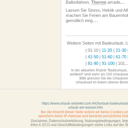
Ballonfahren,
Therme
amade,...
Lassen Sie Stress, Hektik und Al
machen Sie Ferien am Bauernhof
gemütlich eing
...
Weitere Seiten mit Badeurlaub, 
| 01-10
|
11-20
|
21-30
|
41-50
|
51-60
|
61-70
|
81-90
|
91-100
|
101..
In der aktuellen Rubrik "Badeurlaub
weltweit" sind
mehr als 100 Urlaubsa
Bitte grenzen Sie die Urlaubsr
Urlaubsart im linken
oberen Berei
https://www.urlaub-anbieter.com:443/urlaub-badeurlaub
urlaub-am-wasser.htm
Bei der Ansicht dieser Seite setzen wir keine Cookies u
speichern keine IP-Adresse
und keinerlei persönliche Dat
Disclaimer, Datenschutzerklärung, Nutzungsbedingungen, Im
Infos lt. ECG und Geschäftsbedingungen siehe Links auf der Sta