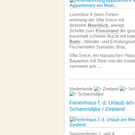
Luxeriöse 4-Stern Ferien­
wohnung der Villa Srece mit
direktem
Meerblick
, wenige
Schritte zum
Kiesstrand
der ges
traumhaft schönen Bucht mit kl
Bade
-, Wander- und Erholungsurl
Fischerhafen Sumartin, Brac.
Villa Srece, ein klassisches Haus
Bauweise mit Stein von der kroa
vermietet priv
...
Niederlande
Zeeland
Sch
Scharendijke
Ferienhaus f. d. Urlaub am
Scharendijke / Zeeland
Sommerferien 1. und 4.