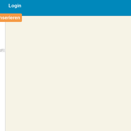
Login
nserieren
gb)