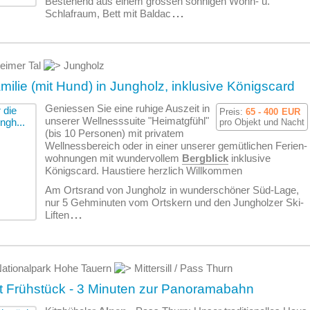
Bestehend aus einem grossen sonnigen Wohn- u.
Schlafraum, Bett mit Baldac
...
eimer Tal
Jungholz
milie (mit Hund) in Jungholz, inklusive Königscard
Geniessen Sie eine ruhige Auszeit in
Preis:
65 - 400
EUR
unserer Wellnesssuite "Heimatgfühl"
pro Objekt und Nacht
(bis 10 Personen) mit privatem
Wellnessbereich oder in einer unserer gemütlichen Ferien­
wohnungen mit wundervollem
Bergblick
inklusive
Königscard. Haustiere herzlich Willkommen
Am Ortsrand von Jungholz in wunderschöner Süd-Lage,
nur 5 Gehminuten vom Ortskern und den Jungholzer Ski-
Liften
...
ationalpark Hohe Tauern
Mittersill / Pass Thurn
t Frühstück - 3 Minuten zur Panoramabahn