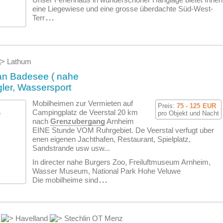
eine Liegewiese und eine grosse überdachte Süd-West-
Terr
...
Lathum
an Badesee ( nahe
gler, Wassersport
Mobilheimen zur Vermieten auf
Preis:
75 - 125
EUR
Campingplatz de Veerstal 20 km
pro Objekt und Nacht
nach
Grenzubergang
Arnheim
EINE Stunde VOM Ruhrgebiet. De Veerstal verfugt uber
enen eigenen Jachthafen, Restaurant, Spielplatz,
Sandstrande usw usw...
In directer nahe Burgers Zoo, Freiluftmuseum Arnheim,
Wasser Museum, National Park Hohe Veluwe
Die mobilheime sind
...
g
Havelland
Stechlin OT Menz