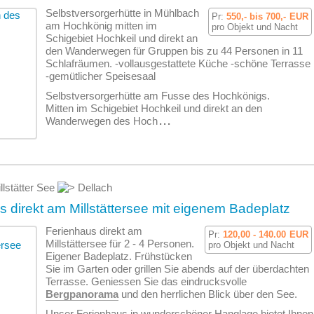
Selbstversorgerhütte in Mühlbach
Pr:
550,- bis 700,-
EUR
am Hochkönig mitten im
pro Objekt und Nacht
Schigebiet Hochkeil und direkt an
den Wanderwegen für Gruppen bis zu 44 Personen in 11
Schlafräumen. -vollausgestattete Küche -schöne Terrasse
-gemütlicher Speisesaal
Selbstversorgerhütte am Fusse des Hochkönigs.
Mitten im Schigebiet Hochkeil und direkt an den
Wanderwegen des Hoch
...
llstätter See
Dellach
 direkt am Millstättersee mit eigenem Badeplatz
Ferienhaus direkt am
Pr:
120,00 - 140.00
EUR
Millstättersee für 2 - 4 Personen.
pro Objekt und Nacht
Eigener Badeplatz. Frühstücken
Sie im Garten oder grillen Sie abends auf der überdachten
Terrasse. Geniessen Sie das eindrucksvolle
Bergpanorama
und den herrlichen Blick über den See.
Unser Ferienhaus in wunderschöner Hanglage bietet Ihnen