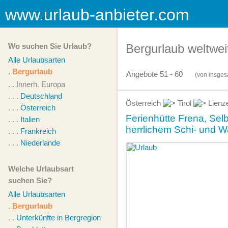
www.urlaub-anbieter.com
Wo suchen Sie Urlaub?
Bergurlaub weltwei
Alle Urlaubsarten
.
Bergurlaub
Angebote 51 - 60
(von
insges
. .
Innerh. Europa
. . .
Deutschland
Österreich
Tirol
Lienz
. . .
Österreich
Ferienhütte Frena, Selb
. . .
Italien
herrlichem Schi- und 
. . .
Frankreich
. . .
Niederlande
Welche Urlaubsart
suchen Sie?
Alle Urlaubsarten
.
Bergurlaub
. .
Unterkünfte in Bergregion