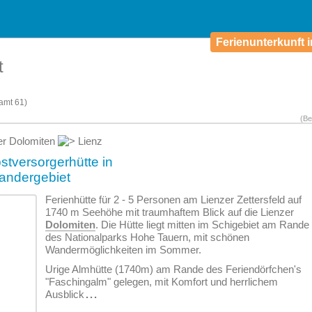
Ferienunterkunft i
t
amt
61)
(Be
er Dolomiten
Lienz
stversorgerhütte in
Wandergebiet
Ferienhütte für 2 - 5 Personen am Lienzer Zettersfeld auf
1740 m Seehöhe mit traumhaftem Blick auf die Lienzer
Dolomiten
. Die Hütte liegt mitten im Schigebiet am Rande
des Nationalparks Hohe Tauern, mit schönen
Wandermöglichkeiten im Sommer.
Urige Almhütte (1740m) am Rande des Feriendörfchen's
"Faschingalm" gelegen, mit Komfort und herrlichem
Ausblick
...