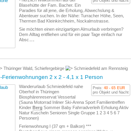
pro Objekt und Nacht
Blasehütte der Fam. Bacher. Ein
Paradies für all jene, die Erholung, Abwechslung &
Abenteuer suchen. In der Nähe: Turracher Höhe, Seen,
Thermen Bad Kleinkirchheim, Nockalmstrasse.
Sie möchten einen einzigartigen Almurlaub verbringen?
Dem Alltag entfliehen und für ein paar Tage einfach nur
Absc
...
Thüringer Wald, Schiefergebirge
Schmiedefeld am Rennsteig
Ferienwohnungen 2 x 2 - 4,1 x 1 Person
Wanderurlaub Schmiedefeld nahe
Preis:
40 - 65
EUR
Oberhof in Thüringen
pro Objekt und Nacht
Biosphärenreservat Vessertal
(Sauna Motorrad Inliner Ski-Arena Sport Familientreffen
Kinder
Berg
Sommer Baby Fahrradverleih Erholung Aktiv
Natur Kuscheln Senioren Single Gruppe 1 2 3 4 5 6 7
Personen)
Ferien­wohnung I (37 qm + Balkon) ***