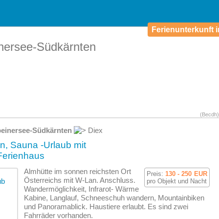
Ferienunterkunft i
inersee-Südkärnten
(Becdh)
einersee-Südkärnten
Diex
n, Sauna -Urlaub mit
-Ferienhaus
Almhütte im sonnen reichsten Ort
Preis:
130 - 250
EUR
Österreichs mit W-Lan. Anschluss.
pro Objekt und Nacht
Wandermöglichkeit, Infrarot- Wärme
Kabine, Langlauf, Schneeschuh wandern, Mountainbiken
und Panoramablick. Haustiere erlaubt. Es sind zwei
Fahrräder vorhanden.