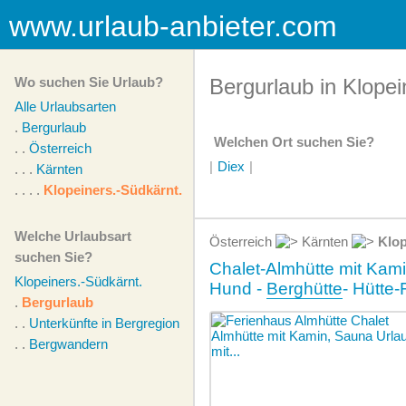
www.urlaub-anbieter.com
Wo suchen Sie Urlaub?
Bergurlaub in Klope
Alle Urlaubsarten
.
Bergurlaub
Welchen Ort suchen Sie?
. .
Österreich
|
Diex
|
. . .
Kärnten
. . . .
Klopeiners.-Südkärnt.
Welche Urlaubsart
Österreich
Kärnten
Klop
suchen Sie?
Chalet-Almhütte mit Kami
Klopeiners.-Südkärnt.
Hund -
Berghütte
- Hütte
.
Bergurlaub
. .
Unterkünfte in Bergregion
. .
Bergwandern