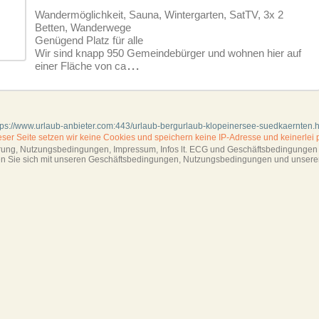
Wandermöglichkeit, Sauna, Wintergarten, SatTV, 3x 2
Betten, Wanderwege
Genügend Platz für alle
Wir sind knapp 950 Gemeindebürger und wohnen hier auf
einer Fläche von ca
...
tps://www.urlaub-anbieter.com:443/urlaub-bergurlaub-klopeinersee-suedkaernten.
ieser Seite setzen wir keine Cookies und
speichern keine IP-Adresse
und keinerlei 
ärung, Nutzungsbedingungen, Impressum,
Infos lt. ECG und Geschäftsbedingungen s
ren Sie sich mit unseren Geschäftsbedin­gungen, Nutzungsbedingungen und unsere