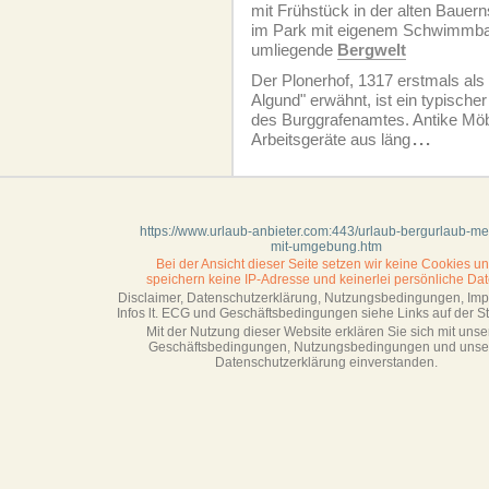
mit Frühstück in der alten Baue
im Park mit eigenem Schwimmbad,
umliegende
Bergwelt
Der Plonerhof, 1317 erstmals als
Algund" erwähnt, ist ein typische
des Burggrafenamtes. Antike Möbe
Arbeitsgeräte aus läng
...
https://www.urlaub-anbieter.com:443/urlaub-bergurlaub-me
mit-umgebung.htm
Bei der Ansicht dieser Seite setzen wir keine Cookies u
speichern keine IP-Adresse
und keinerlei persönliche Dat
Disclaimer, Datenschutzerklärung, Nutzungsbedingungen, Im
Infos lt. ECG und Geschäftsbedingungen siehe Links auf der Sta
Mit der Nutzung dieser Website erklären Sie sich mit unse
Geschäftsbedin­gungen, Nutzungsbedingungen und unse
Datenschutzerklärung einverstanden.