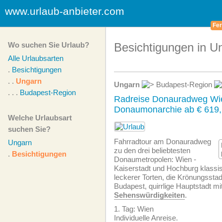
www.urlaub-anbieter.com
Fer
Wo suchen Sie Urlaub?
Besichtigungen in U
Alle Urlaubsarten
.
Besichtigungen
. .
Ungarn
Ungarn
Budapest-Region
. . .
Budapest-Region
Radreise Donauradweg Wi
Donaumonarchie ab € 619,
Welche Urlaubsart
suchen Sie?
Fahrradtour am Donauradweg
Ungarn
zu den drei beliebtesten
.
Besichtigungen
Donaumetropolen: Wien -
Kaiserstadt und Hochburg klassi
leckerer Torten, die Krönungsstad
Budapest, quirrlige Hauptstadt mi
Sehenswürdigkeiten
.
1. Tag: Wien
Individuelle Anreise.