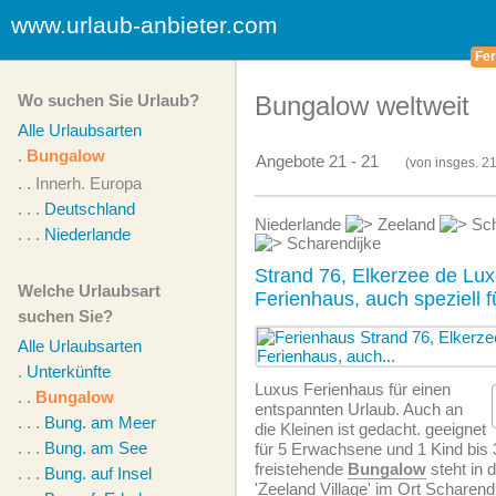
www.urlaub-anbieter.com
Fer
Wo suchen Sie Urlaub?
Bungalow weltweit
Alle Urlaubsarten
.
Bungalow
Angebote 21 - 21
(von
insges.
21
. .
Innerh. Europa
. . .
Deutschland
Niederlande
Zeeland
Sch
. . .
Niederlande
Scharendijke
Strand 76, Elkerzee de Lux
Welche Urlaubsart
Ferienhaus, auch speziell f
suchen Sie?
Alle Urlaubsarten
.
Unterkünfte
Luxus Ferienhaus für einen
. .
Bungalow
entspannten Urlaub. Auch an
. . .
Bung. am Meer
die Kleinen ist gedacht. geeignet
. . .
Bung. am See
für 5 Erwachsene und 1 Kind bis 3
freistehende
Bungalow
steht in 
. . .
Bung. auf Insel
'Zeeland Village' im Ort Scharend