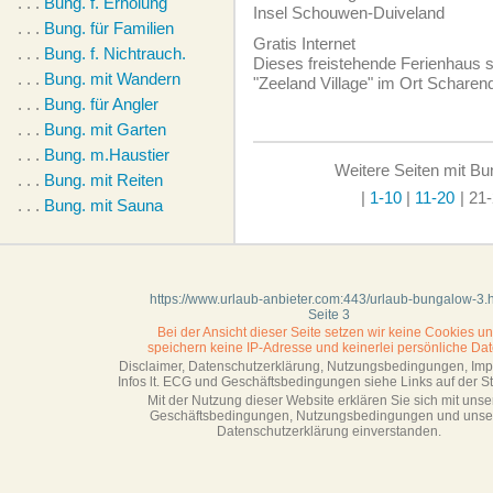
. . .
Bung. f. Erholung
Insel Schouwen-Duiveland
. . .
Bung. für Familien
Gratis Internet
. . .
Bung. f. Nichtrauch.
Dieses freistehende Ferienhaus s
. . .
Bung. mit Wandern
"Zeeland Village" im Ort Scharend
. . .
Bung. für Angler
. . .
Bung. mit Garten
. . .
Bung. m.Haustier
Weitere Seiten mit Bu
. . .
Bung. mit Reiten
|
1-10
|
11-20
| 21-
. . .
Bung. mit Sauna
https://www.urlaub-anbieter.com:443/urlaub-bungalow-3.
Seite 3
Bei der Ansicht dieser Seite setzen wir keine Cookies u
speichern keine IP-Adresse
und keinerlei persönliche Dat
Disclaimer, Datenschutzerklärung, Nutzungsbedingungen, Im
Infos lt. ECG und Geschäftsbedingungen siehe Links auf der Sta
Mit der Nutzung dieser Website erklären Sie sich mit unse
Geschäftsbedin­gungen, Nutzungsbedingungen und unse
Datenschutzerklärung einverstanden.