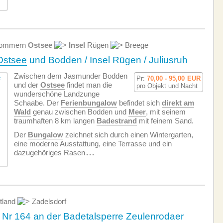
pommern
Ostsee
Insel
Rügen
Breege
Ostsee
und Bodden / Insel Rügen / Juliusruh
Zwischen dem Jasmunder Bodden
Pr:
70,00 - 95,00
EUR
und der
Ostsee
findet man die
pro Objekt und Nacht
wunderschöne Landzunge
Schaabe. Der
Ferienbungalow
befindet sich
direkt am
Wald
genau zwischen Bodden und
Meer
, mit seinem
traumhaften 8 km langen
Badestrand
mit feinem Sand.
Der
Bungalow
zeichnet sich durch einen Wintergarten,
eine moderne Ausstattung, eine Terrasse und ein
dazugehöriges Rasen
...
tland
Zadelsdorf
Nr 164 an der Badetalsperre Zeulenrodaer