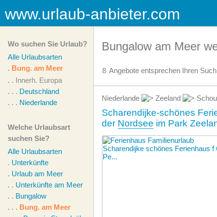
www.urlaub-anbieter.com
Wo suchen Sie Urlaub?
Bungalow am Meer wel
Alle Urlaubsarten
.
Bung. am Meer
8
Angebote
entsprechen Ihren Suchk
. .
Innerh. Europa
. . .
Deutschland
Niederlande
Zeeland
Schou
. . .
Niederlande
Scharendijke-schönes Ferie
der
Nordsee
im Park Zeelan
Welche Urlaubsart
suchen Sie?
Alle Urlaubsarten
.
Unterkünfte
.
Urlaub am Meer
. .
Unterkünfte am Meer
. .
Bungalow
. . .
Bung. am Meer