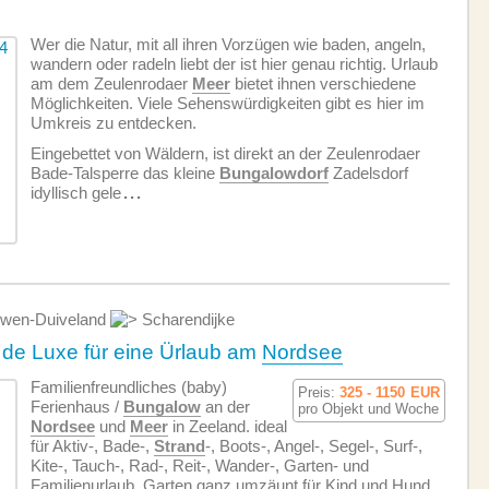
Wer die Natur, mit all ihren Vorzügen wie baden, angeln,
wandern oder radeln liebt der ist hier genau richtig. Urlaub
am dem Zeulenrodaer
Meer
bietet ihnen verschiedene
Möglichkeiten. Viele Sehenswürdigkeiten gibt es hier im
Umkreis zu entdecken.
Eingebettet von Wäldern, ist direkt an der Zeulenrodaer
Bade-Talsperre das kleine
Bungalowdorf
Zadelsdorf
idyllisch gele
...
wen-Duiveland
Scharendijke
 de Luxe für eine Ürlaub am
Nordsee
Familien­freundliches (baby)
Preis:
325 - 1150
EUR
Ferienhaus /
Bungalow
an der
pro Objekt und Woche
Nordsee
und
Meer
in Zeeland. ideal
für Aktiv-, Bade-,
Strand
-, Boots-, Angel-, Segel-, Surf-,
Kite-, Tauch-, Rad-, Reit-, Wander-, Garten- und
Familienurlaub. Garten ganz umzäunt für Kind und Hund.