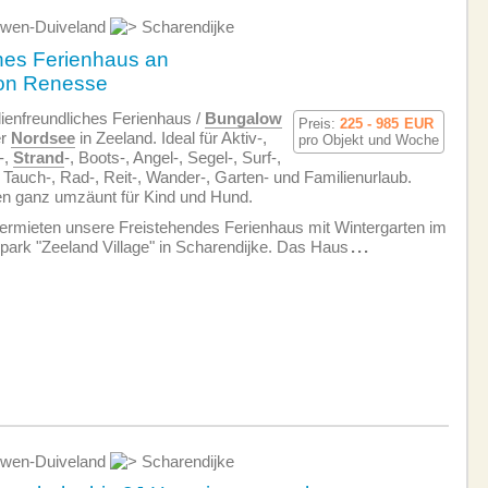
wen-Duiveland
Scharendijke
hes Ferienhaus an
von Renesse
ien­freundliches Ferienhaus /
Bungalow
Preis:
225 - 985
EUR
er
Nordsee
in Zeeland. Ideal für Aktiv-,
pro Objekt und Woche
-,
Strand
-, Boots-, Angel-, Segel-, Surf-,
, Tauch-, Rad-, Reit-, Wander-, Garten- und Familienurlaub.
en ganz umzäunt für Kind und Hund.
ermieten unsere Freistehendes Ferienhaus mit Wintergarten im
npark "Zeeland Village" in Scharendijke. Das Haus
...
wen-Duiveland
Scharendijke