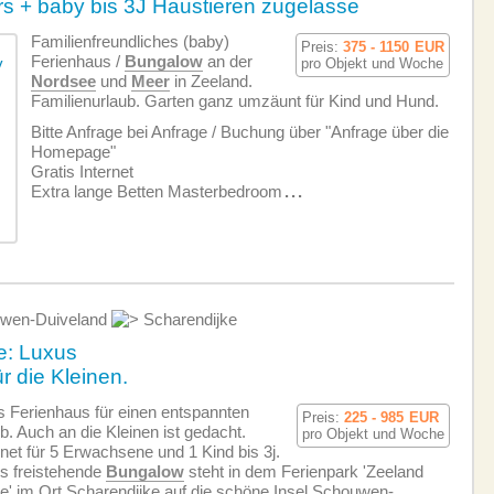
s + baby bis 3J Haustieren zugelasse
Familien­freundliches (baby)
Preis:
375 - 1150
EUR
Ferienhaus /
Bungalow
an der
pro Objekt und Woche
Nordsee
und
Meer
in Zeeland.
Familienurlaub. Garten ganz umzäunt für Kind und Hund.
Bitte Anfrage bei Anfrage / Buchung über "Anfrage über die
Homepage"
Gratis Internet
Extra lange Betten Masterbedroom
...
wen-Duiveland
Scharendijke
e: Luxus
r die Kleinen.
 Ferienhaus für einen entspannten
Preis:
225 - 985
EUR
b. Auch an die Kleinen ist gedacht.
pro Objekt und Woche
net für 5 Erwachsene und 1 Kind bis 3j.
s freistehende
Bungalow
steht in dem Ferienpark 'Zeeland
ge' im Ort Scharendijke auf die schöne Insel Schouwen-