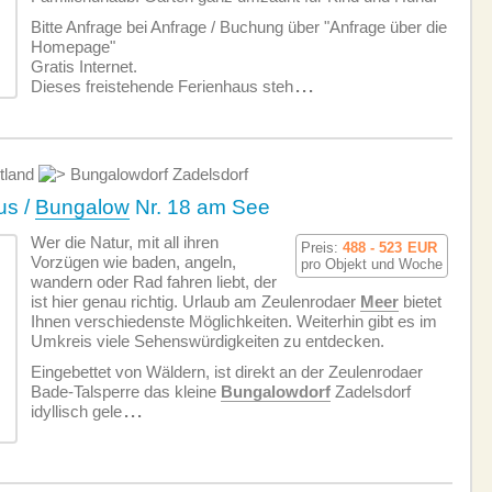
Bitte Anfrage bei Anfrage / Buchung über "Anfrage über die
Homepage"
Gratis Internet.
Dieses freistehende Ferienhaus steh
...
tland
Bungalowdorf Zadelsdorf
us /
Bungalow
Nr. 18 am See
Wer die Natur, mit all ihren
Preis:
488 - 523
EUR
Vorzügen wie baden, angeln,
pro Objekt und Woche
wandern oder Rad fahren liebt, der
ist hier genau richtig. Urlaub am Zeulenrodaer
Meer
bietet
Ihnen verschiedenste Möglichkeiten. Weiterhin gibt es im
Umkreis viele Sehenswürdigkeiten zu entdecken.
Eingebettet von Wäldern, ist direkt an der Zeulenrodaer
Bade-Talsperre das kleine
Bungalowdorf
Zadelsdorf
idyllisch gele
...