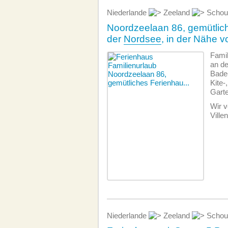
Niederlande
Zeeland
Schou
Noordzeelaan 86, gemütlic
der
Nordsee
, in der Nähe 
Famil
an d
Bade
Kite-
Gart
Wir v
Ville
Niederlande
Zeeland
Schou