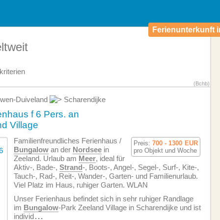
Ferienunterkunft i
tweit
riterien
(Bchb)
wen-Duiveland
Scharendijke
nhaus f 6 Pers. an
d Village
Familien­freundliches Ferienhaus /
Preis:
700 - 1300
EUR
Bungalow
an der
Nordsee
in
pro Objekt und Woche
Zeeland. Urlaub am
Meer
, ideal für
Aktiv-, Bade-,
Strand
-, Boots-, Angel-, Segel-, Surf-, Kite-,
Tauch-, Rad-, Reit-, Wander-, Garten- und Familienurlaub.
Viel Platz im Haus, ruhiger Garten. WLAN
Unser Ferienhaus befindet sich in sehr ruhiger Randlage
im
Bungalow
-Park Zeeland Village in Scharendijke und ist
individ
...