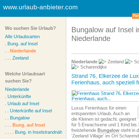
www.urlaub-anbieter.com
Fer
Wo suchen Sie Urlaub?
Bungalow auf Insel i
Alle Urlaubsarten
Niederlande
.
Bung. auf Insel
. .
Niederlande
. . .
Zeeland
Niederlande
Zeeland
Sc
Scharendijke
Welche Urlaubsart
Strand 76, Elkerzee de Lux
suchen Sie?
Ferienhaus, auch speziell f
Niederlande
.
Unterkünfte
.
Urlaub auf Insel
Luxus Ferienhaus für einen
. .
Unterkünfte auf Insel
entspannten Urlaub. Auch an
. .
Bungalow
die Kleinen ist gedacht. geeignet
für 5 Erwachsene und 1 Kind bis 3
. . .
Bung. auf Insel
freistehende
Bungalow
steht in 
. . . .
Bung. in Inselstrandnähe
'Zeeland Village' im Ort Scharend