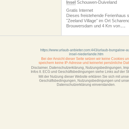
Insel
Schouwen-Duiveland
Gratis Internet
Dieses freistehende Ferienhaus s
"Zeeland Village" im Ort Scharend
Brouwersdam und 4 Km von
...
https://www.urlaub-anbieter.com:443/urlaub-bungalow-au
insel-niederlande.htm
Bei der Ansicht dieser Seite setzen wir keine Cookies u
speichern keine IP-Adresse
und keinerlei persönliche Dat
Disclaimer, Datenschutzerklärung, Nutzungsbedingungen, Im
Infos lt. ECG und Geschäftsbedingungen siehe Links auf der Sta
Mit der Nutzung dieser Website erklären Sie sich mit unse
Geschäftsbedin­gungen, Nutzungsbedingungen und unse
Datenschutzerklärung einverstanden.