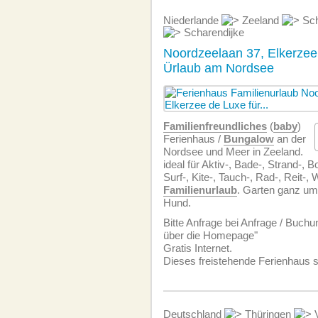
Niederlande
Zeeland
Sch
Scharendijke
Noordzeelaan 37, Elkerzee 
Ürlaub am Nordsee
Familien­freundliches
(
baby
)
Ferienhaus /
Bungalow
an der
Nordsee und Meer in Zeeland.
ideal für Aktiv-, Bade-, Strand-, B
Surf-, Kite-, Tauch-, Rad-, Reit-,
Familienurlaub
. Garten ganz um
Hund.
Bitte Anfrage bei Anfrage / Buchu
über die Homepage"
Gratis Internet.
Dieses freistehende Ferienhaus 
Deutschland
Thüringen
V