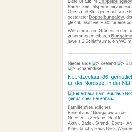
Biete Urlaub im
Doppelbungalo
Bade - See Talsperre bei Zeulen
Gross und Klein jeder auf seine Ko
gestalteter
Doppelbungalow
, d
gleicht, lässt viel Platz für eine 
Willkommen im Grünen. In den be
zusammen mietbaren
Bungalow
jeweils 2 Schlafräume, ein WC mi
Niederlande
Zeeland
Sch
Scharendijke
Noordzeelaan 86, gemütlic
an der Nordsee, in der Nä
Familien­freundliches
Ferienhaus /
Bungalow
an der
Nordsee in Zeeland. Ideal für
Aktiv-, Bade-, Strand-, Boots-, Ang
Kite-, Tauch-, Rad-, Reit-, Wande