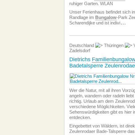
ruhiger Garten. WLAN
Unser Ferienhaus befindet sich in
Randlage im
Bungalow
-Park Zee
Scharendijke und ist indivi
...
Deutschland
Thüringen
V
Zadelsdorf
Dietrichs
Familienbungalo
Badetalsperre Zeulenrodae
Wer die Natur, mit all ihren Vorz
angeln, wandern oder radeln liebt 
richtig. Urlaub am dem Zeulenrod
verschiedene Möglichkeiten. Viel
Sehenswürdigkeiten gibt es hier
entdecken.
Eingebettet von Wäldern, ist direk
Zeulenrodaer Bade-Talsperre das