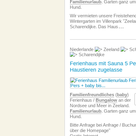
Familienurlaub
. Garten ganz um
Hund.
Wir vermieten unsere Freistehen
Wintergarten im Villenpark "Zeelan
Scharendijke. Das Haus
...
Niederlande
Zeeland
Sch
Scharendijke
Ferienhaus mit Sauna 5 P
Haustieren zugelasse
Familien­freundliches
(
baby
)
Ferienhaus /
Bungalow
an der
Nordsee und Meer in Zeeland.
Familienurlaub
. Garten ganz um
Hund.
Bitte Anfrage bei Anfrage / Buchu
über die Homepage"
Gratis Internet