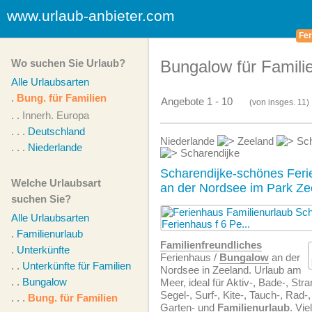
www.urlaub-anbieter.com
Fer
Wo suchen Sie Urlaub?
Bungalow für Familie
Alle Urlaubsarten
.
Bung. für Familien
Angebote 1 - 10
(von
insges.
11)
. .
Innerh. Europa
. . .
Deutschland
Niederlande
Zeeland
Sch
. . .
Niederlande
Scharendijke
Scharendijke-schönes Feri
Welche Urlaubsart
an der Nordsee im Park Ze
suchen Sie?
Alle Urlaubsarten
.
Familienurlaub
Familien­freundliches
.
Unterkünfte
Ferienhaus /
Bungalow
an der
. .
Unterkünfte für Familien
Nordsee in Zeeland. Urlaub am
. .
Bungalow
Meer, ideal für Aktiv-, Bade-, Stra
Segel-, Surf-, Kite-, Tauch-, Rad-
. . .
Bung. für Familien
Garten- und
Familienurlaub
. Vie