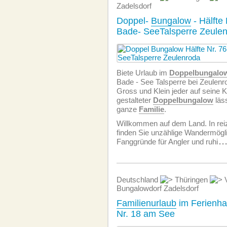
Zadelsdorf
Doppel-
Bungalow
- Hälfte
Bade- SeeTalsperre Zeule
Biete Urlaub im
Doppelbungalo
Bade - See Talsperre bei Zeulen
Gross und Klein jeder auf seine Ko
gestalteter
Doppelbungalow
läss
ganze
Familie
.
Willkommen auf dem Land. In re
finden Sie unzählige Wandermögli
Fanggründe für Angler und ruhi
..
Deutschland
Thüringen
V
Bungalowdorf Zadelsdorf
Familienurlaub
im Ferienha
Nr. 18 am See