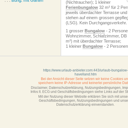
. . .
Bung. mit Garten
(Nichtraucher); 1 kleiner
Ferienbungalow
32 m² für 2 Per
jeweils überdachter Terrasse und
stehen auf einem grossen gepfle
(LSG). Kein Durchgangsverkehr.
1 grosser
Bungalow
- 2 Personen
Wohnzimmer, Schlafzimmer, DB 
m²) mit überdachter Terrasse;
1 kleiner
Bungalow
- 2 Personen
https://www.urlaub-anbieter.com:443/urlaub-bungalow-
havelland.htm
Bei der Ansicht dieser Seite setzen wir keine Cookies u
speichern keine IP-Adresse
und keinerlei persönliche Dat
Disclaimer, Datenschutzerklärung, Nutzungsbedingungen, Im
Infos lt. ECG und Geschäftsbedingungen siehe Links auf der Sta
Mit der Nutzung dieser Website erklären Sie sich mit unse
Geschäftsbedin­gungen, Nutzungsbedingungen und unse
Datenschutzerklärung einverstanden.