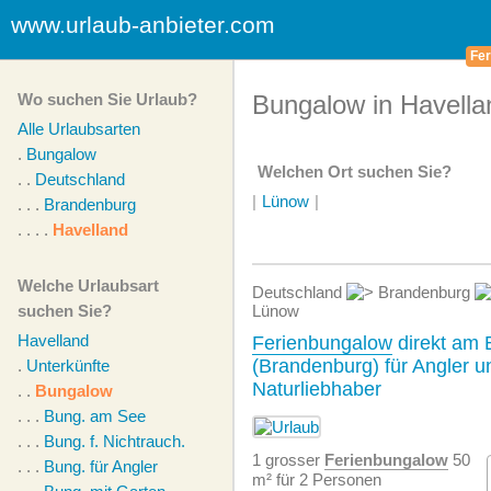
www.urlaub-anbieter.com
Fer
Wo suchen Sie Urlaub?
Bungalow in Havella
Alle Urlaubsarten
.
Bungalow
Welchen Ort suchen Sie?
. .
Deutschland
|
Lünow
|
. . .
Brandenburg
. . . .
Havelland
Welche Urlaubsart
Deutschland
Brandenburg
suchen Sie?
Lünow
Havelland
Ferienbungalow
direkt am 
(Brandenburg) für Angler u
.
Unterkünfte
Naturliebhaber
. .
Bungalow
. . .
Bung. am See
. . .
Bung. f. Nichtrauch.
1 grosser
Ferienbungalow
50
. . .
Bung. für Angler
m² für 2 Personen